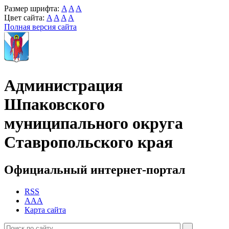
Размер шрифта:
A
A
A
Цвет сайта:
A
A
A
A
Полная версия сайта
Администрация
Шпаковского
муниципального округа
Ставропольского края
Официальный интернет-портал
RSS
AAA
Карта сайта