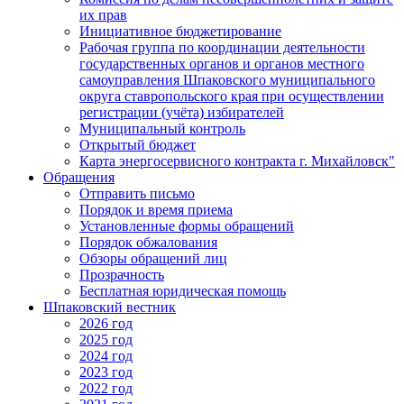
их прав
Инициативное бюджетирование
Рабочая группа по координации деятельности
государственных органов и органов местного
самоуправления Шпаковского муниципального
округа ставропольского края при осуществлении
регистрации (учёта) избирателей
Муниципальный контроль
Открытый бюджет
Карта энергосервисного контракта г. Михайловск"
Обращения
Отправить письмо
Порядок и время приема
Установленные формы обращений
Порядок обжалования
Обзоры обращений лиц
Прозрачность
Бесплатная юридическая помощь
Шпаковский вестник
2026 год
2025 год
2024 год
2023 год
2022 год