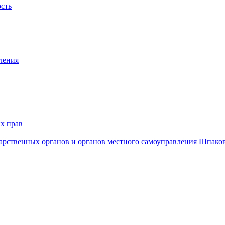
ость
ления
х прав
дарственных органов и органов местного самоуправления Шпако