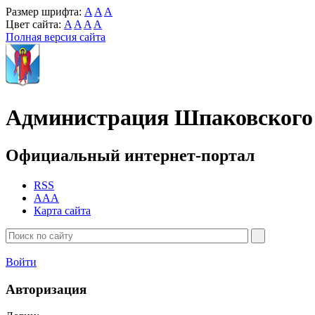
Размер шрифта:
A
A
A
Цвет сайта:
A
A
A
A
Полная версия сайта
Администрация Шпаковского 
Официальный интернет-портал
RSS
AAA
Карта сайта
Войти
Авторизация