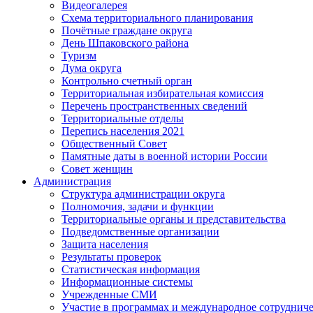
Видеогалерея
Схема территориального планирования
Почётные граждане округа
День Шпаковского района
Туризм
Дума округа
Контрольно счетный орган
Территориальная избирательная комиссия
Перечень пространственных сведений
Территориальные отделы
Перепись населения 2021
Общественный Совет
Памятные даты в военной истории России
Совет женщин
Администрация
Структура администрации округа
Полномочия, задачи и функции
Территориальные органы и представительства
Подведомственные организации
Защита населения
Результаты проверок
Статистическая информация
Информационные системы
Учрежденные СМИ
Участие в программах и международное сотруднич