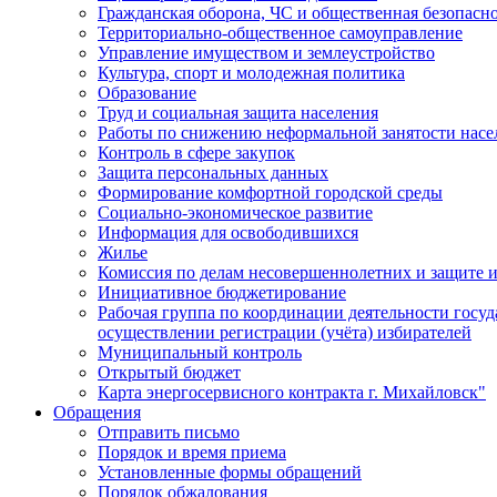
Гражданская оборона, ЧС и общественная безопасн
Территориально-общественное самоуправление
Управление имуществом и землеустройство
Культура, спорт и молодежная политика
Образование
Труд и социальная защита населения
Работы по снижению неформальной занятости насе
Контроль в сфере закупок
Защита персональных данных
Формирование комфортной городской среды
Социально-экономическое развитие
Информация для освободившихся
Жилье
Комиссия по делам несовершеннолетних и защите и
Инициативное бюджетирование
Рабочая группа по координации деятельности госу
осуществлении регистрации (учёта) избирателей
Муниципальный контроль
Открытый бюджет
Карта энергосервисного контракта г. Михайловск"
Обращения
Отправить письмо
Порядок и время приема
Установленные формы обращений
Порядок обжалования