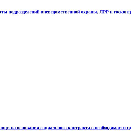
ты подразделений вневедомственной охраны, ЛРР и госконтро
щи на основании социального контракта о необходимости сд