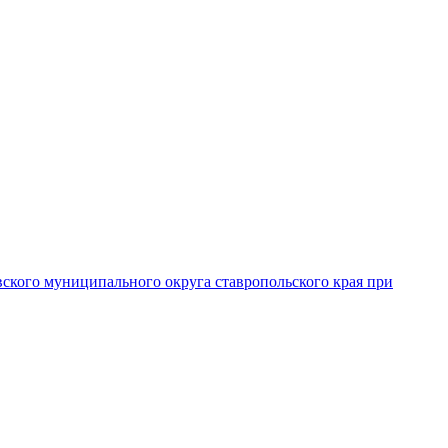
вского муниципального округа ставропольского края при