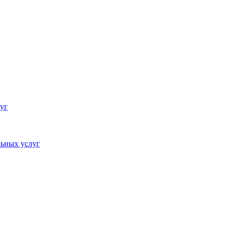
уг
ьных услуг