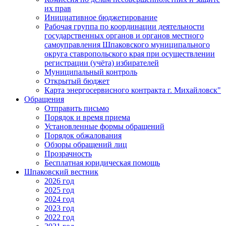
их прав
Инициативное бюджетирование
Рабочая группа по координации деятельности
государственных органов и органов местного
самоуправления Шпаковского муниципального
округа ставропольского края при осуществлении
регистрации (учёта) избирателей
Муниципальный контроль
Открытый бюджет
Карта энергосервисного контракта г. Михайловск"
Обращения
Отправить письмо
Порядок и время приема
Установленные формы обращений
Порядок обжалования
Обзоры обращений лиц
Прозрачность
Бесплатная юридическая помощь
Шпаковский вестник
2026 год
2025 год
2024 год
2023 год
2022 год