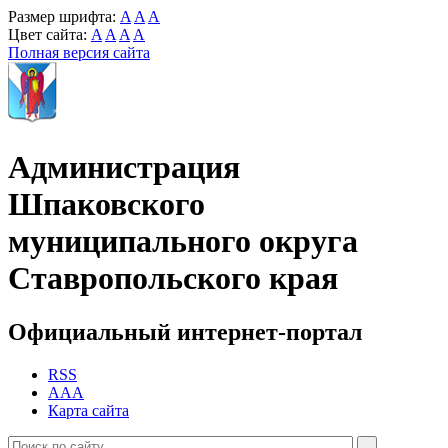
Размер шрифта:
A
A
A
Цвет сайта:
A
A
A
A
Полная версия сайта
Администрация
Шпаковского
муниципального округа
Ставропольского края
Официальный интернет-портал
RSS
AAA
Карта сайта