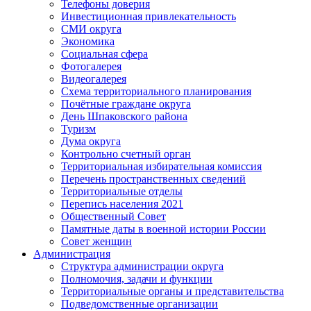
Телефоны доверия
Инвестиционная привлекательность
СМИ округа
Экономика
Социальная сфера
Фотогалерея
Видеогалерея
Схема территориального планирования
Почётные граждане округа
День Шпаковского района
Туризм
Дума округа
Контрольно счетный орган
Территориальная избирательная комиссия
Перечень пространственных сведений
Территориальные отделы
Перепись населения 2021
Общественный Совет
Памятные даты в военной истории России
Совет женщин
Администрация
Структура администрации округа
Полномочия, задачи и функции
Территориальные органы и представительства
Подведомственные организации