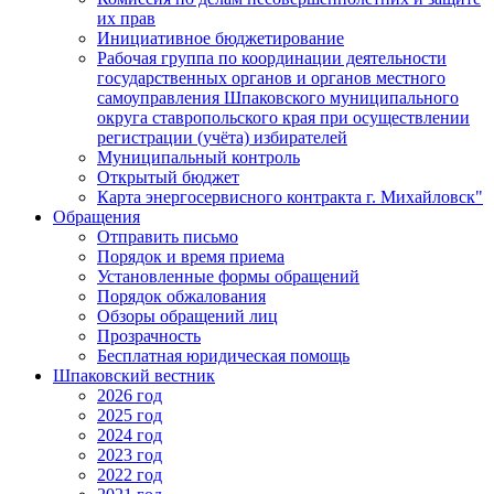
их прав
Инициативное бюджетирование
Рабочая группа по координации деятельности
государственных органов и органов местного
самоуправления Шпаковского муниципального
округа ставропольского края при осуществлении
регистрации (учёта) избирателей
Муниципальный контроль
Открытый бюджет
Карта энергосервисного контракта г. Михайловск"
Обращения
Отправить письмо
Порядок и время приема
Установленные формы обращений
Порядок обжалования
Обзоры обращений лиц
Прозрачность
Бесплатная юридическая помощь
Шпаковский вестник
2026 год
2025 год
2024 год
2023 год
2022 год