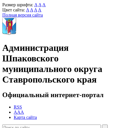
Размер шрифта:
A
A
A
Цвет сайта:
A
A
A
A
Полная версия сайта
Администрация
Шпаковского
муниципального округа
Ставропольского края
Официальный интернет-портал
RSS
AAA
Карта сайта