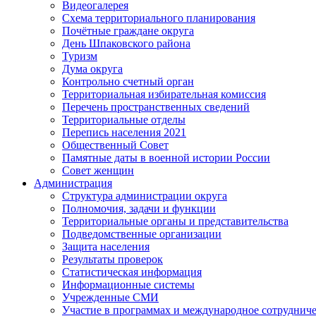
Видеогалерея
Схема территориального планирования
Почётные граждане округа
День Шпаковского района
Туризм
Дума округа
Контрольно счетный орган
Территориальная избирательная комиссия
Перечень пространственных сведений
Территориальные отделы
Перепись населения 2021
Общественный Совет
Памятные даты в военной истории России
Совет женщин
Администрация
Структура администрации округа
Полномочия, задачи и функции
Территориальные органы и представительства
Подведомственные организации
Защита населения
Результаты проверок
Статистическая информация
Информационные системы
Учрежденные СМИ
Участие в программах и международное сотруднич