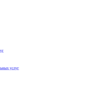
уг
ьных услуг