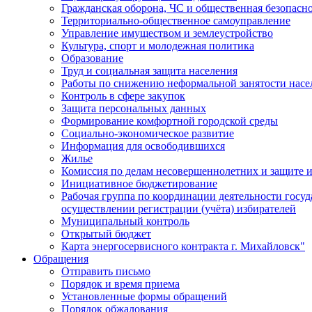
Гражданская оборона, ЧС и общественная безопасн
Территориально-общественное самоуправление
Управление имуществом и землеустройство
Культура, спорт и молодежная политика
Образование
Труд и социальная защита населения
Работы по снижению неформальной занятости насе
Контроль в сфере закупок
Защита персональных данных
Формирование комфортной городской среды
Социально-экономическое развитие
Информация для освободившихся
Жилье
Комиссия по делам несовершеннолетних и защите и
Инициативное бюджетирование
Рабочая группа по координации деятельности госу
осуществлении регистрации (учёта) избирателей
Муниципальный контроль
Открытый бюджет
Карта энергосервисного контракта г. Михайловск"
Обращения
Отправить письмо
Порядок и время приема
Установленные формы обращений
Порядок обжалования