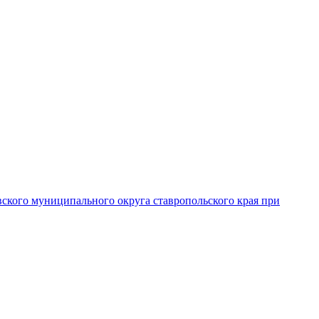
вского муниципального округа ставропольского края при