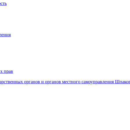
ость
ления
х прав
дарственных органов и органов местного самоуправления Шпако