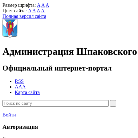
Размер шрифта:
A
A
A
Цвет сайта:
A
A
A
A
Полная версия сайта
Администрация Шпаковского 
Официальный интернет-портал
RSS
AAA
Карта сайта
Войти
Авторизация