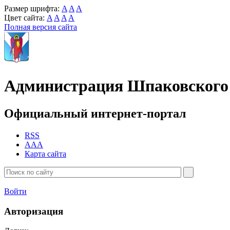
Размер шрифта:
A
A
A
Цвет сайта:
A
A
A
A
Полная версия сайта
Администрация Шпаковского 
Официальный интернет-портал
RSS
AAA
Карта сайта
Войти
Авторизация