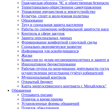
Гражданская оборона, ЧС и общественная безопасн
Территориально-общественное самоуправление
Управление имуществом и землеустройство
Культура, спорт и молодежная политика
Образование
Труд и социальная защита населения
Работы по снижению неформальной занятости насе
Контроль в сфере закупок
Защита персональных данных
Формирование комфортной городской среды
Социально-экономическое развитие
Информация для освободившихся
Жилье
Комиссия по делам несовершеннолетних и защите и
Инициативное бюджетирование
Рабочая группа по координации деятельности госу
осуществлении регистрации (учёта) избирателей
Муниципальный контроль
Открытый бюджет
Карта энергосервисного контракта г. Михайловск"
Обращения
Отправить письмо
Порядок и время приема
Установленные формы обращений
Порядок обжалования