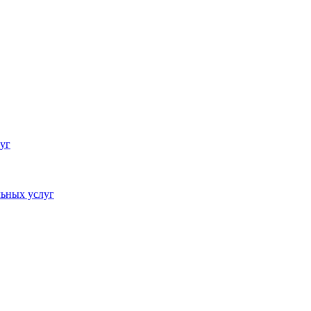
уг
ьных услуг