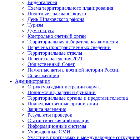
Видеогалерея
Схема территориального планирования
Почётные граждане округа
День Шпаковского района
Туризм
Дума округа
Контрольно счетный орган
Территориальная избирательная комиссия
Перечень пространственных сведений
Территориальные отделы
Перепись населения 2021
Общественный Совет
Памятные даты в военной истории России
Совет женщин
Администрация
Структура администрации округа
Полномочия, задачи и функции
Территориальные органы и представительства
Подведомственные организации
Защита населения
Результаты проверок
Статистическая информация
Информационные системы
Учрежденные СМИ
Участие в программах и международное сотруднич