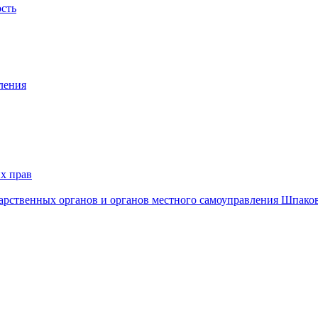
ость
ления
х прав
дарственных органов и органов местного самоуправления Шпако