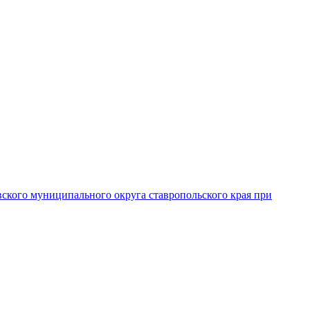
вского муниципального округа ставропольского края при