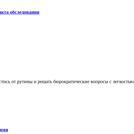
акта обследования
пастись от рутины и решать бюрократические вопросы с легкостью
тями