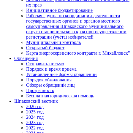
их прав
Инициативное бюджетирование
Рабочая группа по координации деятельности
государственных органов и органов местного
самоуправления Шпаковского муниципального
округа ставропольского края при осуществлении
регистрации (учёта) избирателей
Муниципальный контроль
Открытый бюджет
Карта энергосервисного контракта г. Михайловск"
Обращения
Отправить письмо
Порядок и время приема
Установленные формы обращений
Порядок обжалования
Обзоры обращений лиц
Прозрачность
Бесплатная юридическая помощь
Шпаковский вестник
2026 год
2025 год
2024 год
2023 год
2022 год