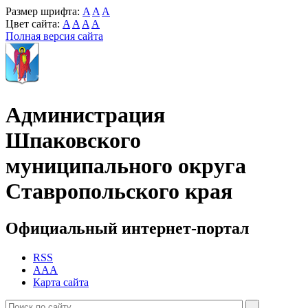
Размер шрифта:
A
A
A
Цвет сайта:
A
A
A
A
Полная версия сайта
Администрация
Шпаковского
муниципального округа
Ставропольского края
Официальный интернет-портал
RSS
AAA
Карта сайта