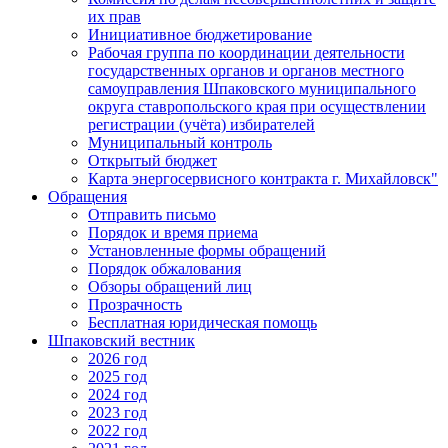
их прав
Инициативное бюджетирование
Рабочая группа по координации деятельности
государственных органов и органов местного
самоуправления Шпаковского муниципального
округа ставропольского края при осуществлении
регистрации (учёта) избирателей
Муниципальный контроль
Открытый бюджет
Карта энергосервисного контракта г. Михайловск"
Обращения
Отправить письмо
Порядок и время приема
Установленные формы обращений
Порядок обжалования
Обзоры обращений лиц
Прозрачность
Бесплатная юридическая помощь
Шпаковский вестник
2026 год
2025 год
2024 год
2023 год
2022 год