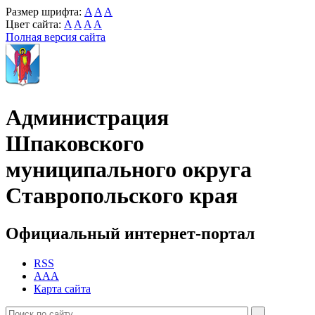
Размер шрифта:
A
A
A
Цвет сайта:
A
A
A
A
Полная версия сайта
Администрация
Шпаковского
муниципального округа
Ставропольского края
Официальный интернет-портал
RSS
AAA
Карта сайта