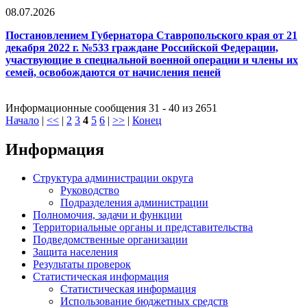
08.07.2026
Постановлением Губернатора Ставропольского края от 21
декабря 2022 г. №533 граждане Российской Федерации,
участвующие в специальной военной операции и члены их
семей, освобождаются от начисления пеней
Информационные сообщения 31 - 40 из 2651
Начало
|
<<
|
2
3
4
5
6
|
>>
|
Конец
Информация
Структура администрации округа
Руководство
Подразделения администрации
Полномочия, задачи и функции
Территориальные органы и представительства
Подведомственные организации
Защита населения
Результаты проверок
Статистическая информация
Статистическая информация
Использование бюджетных средств