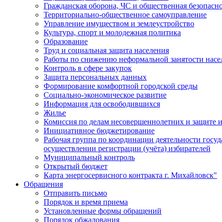
Гражданская оборона, ЧС и общественная безопасн
Территориально-общественное самоуправление
Управление имуществом и землеустройство
Культура, спорт и молодежная политика
Образование
Труд и социальная защита населения
Работы по снижению неформальной занятости насе
Контроль в сфере закупок
Защита персональных данных
Формирование комфортной городской среды
Социально-экономическое развитие
Информация для освободившихся
Жилье
Комиссия по делам несовершеннолетних и защите и
Инициативное бюджетирование
Рабочая группа по координации деятельности госу
осуществлении регистрации (учёта) избирателей
Муниципальный контроль
Открытый бюджет
Карта энергосервисного контракта г. Михайловск"
Обращения
Отправить письмо
Порядок и время приема
Установленные формы обращений
Порядок обжалования