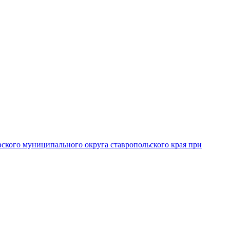
вского муниципального округа ставропольского края при