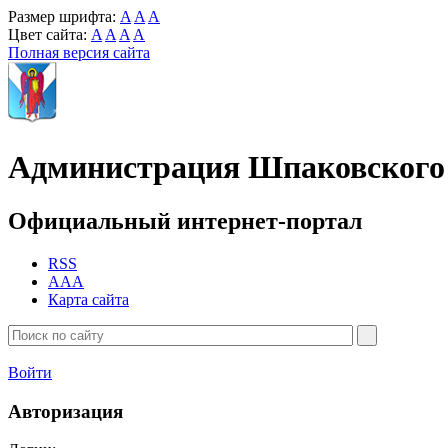
Размер шрифта:
A
A
A
Цвет сайта:
A
A
A
A
Полная версия сайта
Администрация Шпаковского 
Официальный интернет-портал
RSS
AAA
Карта сайта
Войти
Авторизация