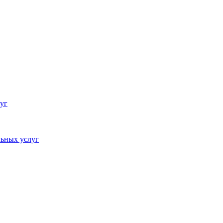
уг
ьных услуг