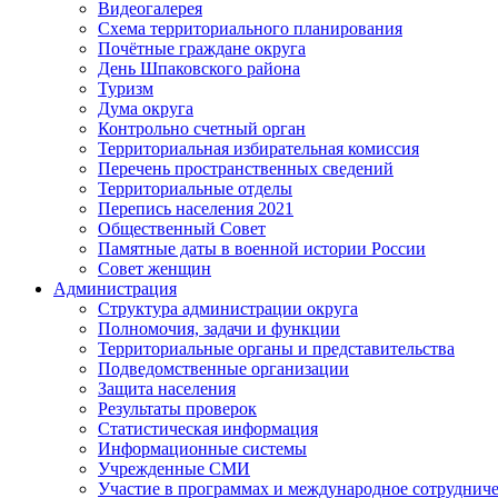
Видеогалерея
Схема территориального планирования
Почётные граждане округа
День Шпаковского района
Туризм
Дума округа
Контрольно счетный орган
Территориальная избирательная комиссия
Перечень пространственных сведений
Территориальные отделы
Перепись населения 2021
Общественный Совет
Памятные даты в военной истории России
Совет женщин
Администрация
Структура администрации округа
Полномочия, задачи и функции
Территориальные органы и представительства
Подведомственные организации
Защита населения
Результаты проверок
Статистическая информация
Информационные системы
Учрежденные СМИ
Участие в программах и международное сотруднич