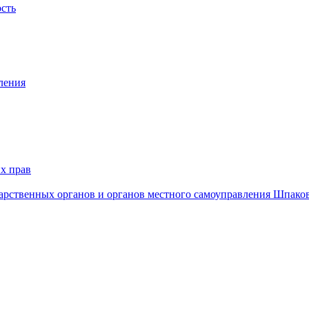
ость
ления
х прав
дарственных органов и органов местного самоуправления Шпако