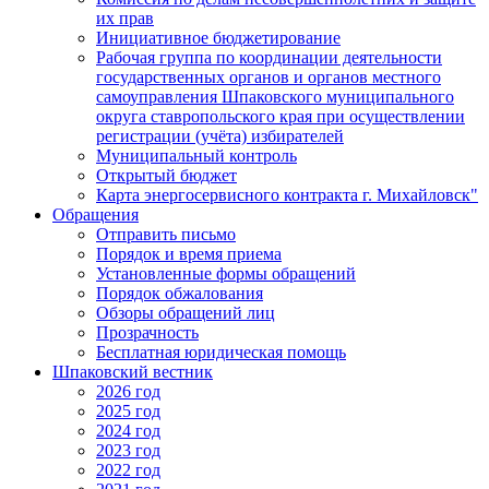
их прав
Инициативное бюджетирование
Рабочая группа по координации деятельности
государственных органов и органов местного
самоуправления Шпаковского муниципального
округа ставропольского края при осуществлении
регистрации (учёта) избирателей
Муниципальный контроль
Открытый бюджет
Карта энергосервисного контракта г. Михайловск"
Обращения
Отправить письмо
Порядок и время приема
Установленные формы обращений
Порядок обжалования
Обзоры обращений лиц
Прозрачность
Бесплатная юридическая помощь
Шпаковский вестник
2026 год
2025 год
2024 год
2023 год
2022 год