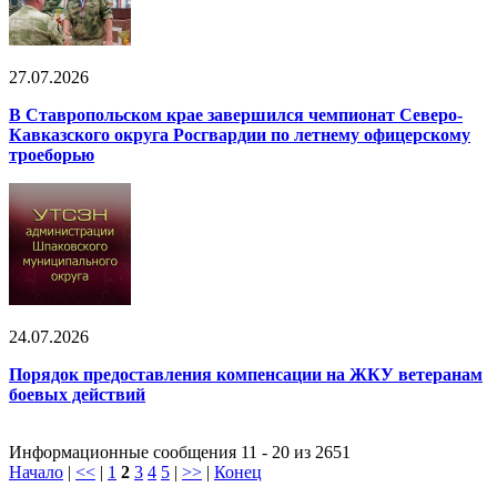
27.07.2026
В Ставропольском крае завершился чемпионат Северо-
Кавказского округа Росгвардии по летнему офицерскому
троеборью
24.07.2026
Порядок предоставления компенсации на ЖКУ ветеранам
боевых действий
Информационные сообщения 11 - 20 из 2651
Начало
|
<<
|
1
2
3
4
5
|
>>
|
Конец