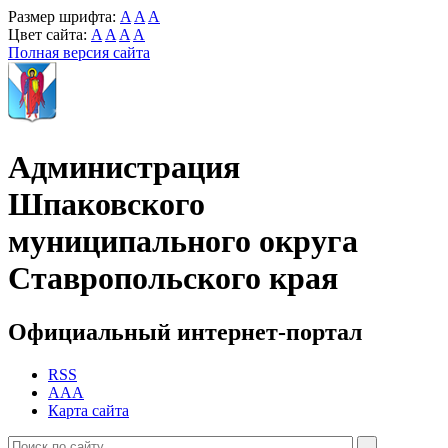
Размер шрифта:
A
A
A
Цвет сайта:
A
A
A
A
Полная версия сайта
Администрация
Шпаковского
муниципального округа
Ставропольского края
Официальный интернет-портал
RSS
AAA
Карта сайта