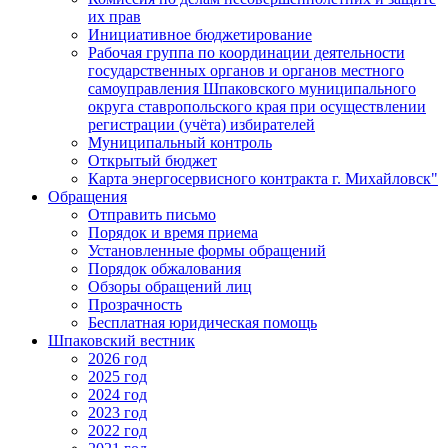
их прав
Инициативное бюджетирование
Рабочая группа по координации деятельности
государственных органов и органов местного
самоуправления Шпаковского муниципального
округа ставропольского края при осуществлении
регистрации (учёта) избирателей
Муниципальный контроль
Открытый бюджет
Карта энергосервисного контракта г. Михайловск"
Обращения
Отправить письмо
Порядок и время приема
Установленные формы обращений
Порядок обжалования
Обзоры обращений лиц
Прозрачность
Бесплатная юридическая помощь
Шпаковский вестник
2026 год
2025 год
2024 год
2023 год
2022 год