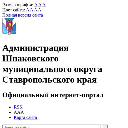
Размер шрифта:
A
A
A
Цвет сайта:
A
A
A
A
Полная версия сайта
Администрация
Шпаковского
муниципального округа
Ставропольского края
Официальный интернет-портал
RSS
AAA
Карта сайта