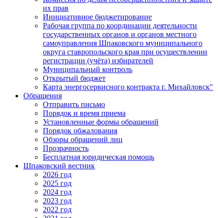
их прав
Инициативное бюджетирование
Рабочая группа по координации деятельности
государственных органов и органов местного
самоуправления Шпаковского муниципального
округа ставропольского края при осуществлении
регистрации (учёта) избирателей
Муниципальный контроль
Открытый бюджет
Карта энергосервисного контракта г. Михайловск"
Обращения
Отправить письмо
Порядок и время приема
Установленные формы обращений
Порядок обжалования
Обзоры обращений лиц
Прозрачность
Бесплатная юридическая помощь
Шпаковский вестник
2026 год
2025 год
2024 год
2023 год
2022 год