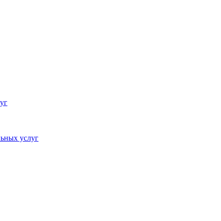
уг
ьных услуг