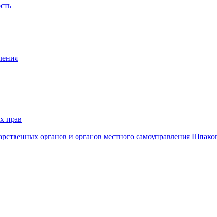
ость
ления
х прав
дарственных органов и органов местного самоуправления Шпако