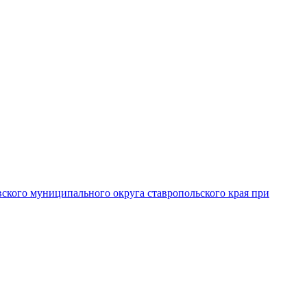
вского муниципального округа ставропольского края при