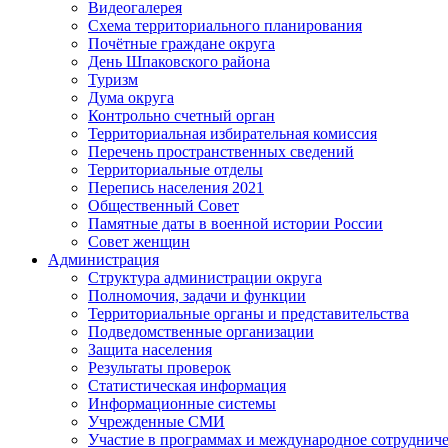
Видеогалерея
Схема территориального планирования
Почётные граждане округа
День Шпаковского района
Туризм
Дума округа
Контрольно счетный орган
Территориальная избирательная комиссия
Перечень пространственных сведений
Территориальные отделы
Перепись населения 2021
Общественный Совет
Памятные даты в военной истории России
Совет женщин
Администрация
Структура администрации округа
Полномочия, задачи и функции
Территориальные органы и представительства
Подведомственные организации
Защита населения
Результаты проверок
Статистическая информация
Информационные системы
Учрежденные СМИ
Участие в программах и международное сотруднич