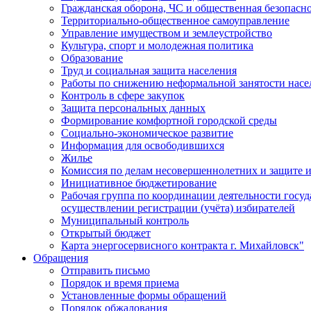
Гражданская оборона, ЧС и общественная безопасн
Территориально-общественное самоуправление
Управление имуществом и землеустройство
Культура, спорт и молодежная политика
Образование
Труд и социальная защита населения
Работы по снижению неформальной занятости насе
Контроль в сфере закупок
Защита персональных данных
Формирование комфортной городской среды
Социально-экономическое развитие
Информация для освободившихся
Жилье
Комиссия по делам несовершеннолетних и защите и
Инициативное бюджетирование
Рабочая группа по координации деятельности госу
осуществлении регистрации (учёта) избирателей
Муниципальный контроль
Открытый бюджет
Карта энергосервисного контракта г. Михайловск"
Обращения
Отправить письмо
Порядок и время приема
Установленные формы обращений
Порядок обжалования