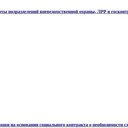
ты подразделений вневедомственной охраны, ЛРР и госконтро
щи на основании социального контракта о необходимости сд