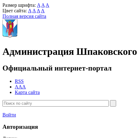
Размер шрифта:
A
A
A
Цвет сайта:
A
A
A
A
Полная версия сайта
Администрация Шпаковского 
Официальный интернет-портал
RSS
AAA
Карта сайта
Войти
Авторизация