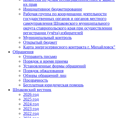
их прав
Инициативное бюджетирование
Рабочая группа по координации деятельности
государственных органов и органов местного
самоуправления Шпаковского муниципального
округа ставропольского края при осуществлении
регистрации (учёта) избирателей
Муниципальный контроль
Открытый бюджет
Карта энергосервисного контракта г. Михайловск"
Обращения
Отправить письмо
Порядок и время приема
Установленные формы обращений
Порядок обжалования
Обзоры обращений лиц
Прозрачность
Бесплатная юридическая помощь
Шпаковский вестник
2026 год
2025 год
2024 год
2023 год
2022 год