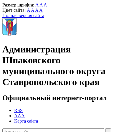
Размер шрифта:
A
A
A
Цвет сайта:
A
A
A
A
Полная версия сайта
Администрация
Шпаковского
муниципального округа
Ставропольского края
Официальный интернет-портал
RSS
AAA
Карта сайта