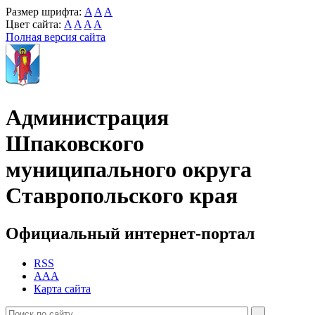
Размер шрифта:
A
A
A
Цвет сайта:
A
A
A
A
Полная версия сайта
Администрация
Шпаковского
муниципального округа
Ставропольского края
Официальный интернет-портал
RSS
AAA
Карта сайта