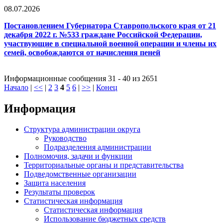
08.07.2026
Постановлением Губернатора Ставропольского края от 21
декабря 2022 г. №533 граждане Российской Федерации,
участвующие в специальной военной операции и члены их
семей, освобождаются от начисления пеней
Информационные сообщения 31 - 40 из 2651
Начало
|
<<
|
2
3
4
5
6
|
>>
|
Конец
Информация
Структура администрации округа
Руководство
Подразделения администрации
Полномочия, задачи и функции
Территориальные органы и представительства
Подведомственные организации
Защита населения
Результаты проверок
Статистическая информация
Статистическая информация
Использование бюджетных средств