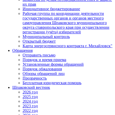
их прав
Инициативное бюджетирование
Рабочая группа по координации деятельности
государственных органов и органов местного
самоуправления Шпаковского муниципального
округа ставропольского края при осуществлении
регистрации (учёта) избирателей
Муниципальный контроль
Открытый бюджет
Карта энергосервисного контракта г. Михайловск"
Обращения
Отправить письмо
Порядок и время приема
Установленные формы обращений
Порядок обжалования
Обзоры обращений лиц
Прозрачность
Бесплатная юридическая помощь
Шпаковский вестник
2026 год
2025 год
2024 год
2023 год
2022 год