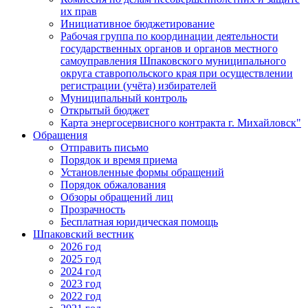
их прав
Инициативное бюджетирование
Рабочая группа по координации деятельности
государственных органов и органов местного
самоуправления Шпаковского муниципального
округа ставропольского края при осуществлении
регистрации (учёта) избирателей
Муниципальный контроль
Открытый бюджет
Карта энергосервисного контракта г. Михайловск"
Обращения
Отправить письмо
Порядок и время приема
Установленные формы обращений
Порядок обжалования
Обзоры обращений лиц
Прозрачность
Бесплатная юридическая помощь
Шпаковский вестник
2026 год
2025 год
2024 год
2023 год
2022 год