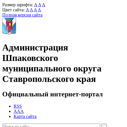
Размер шрифта:
A
A
A
Цвет сайта:
A
A
A
A
Полная версия сайта
Администрация
Шпаковского
муниципального округа
Ставропольского края
Официальный интернет-портал
RSS
AAA
Карта сайта