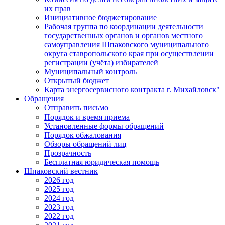
их прав
Инициативное бюджетирование
Рабочая группа по координации деятельности
государственных органов и органов местного
самоуправления Шпаковского муниципального
округа ставропольского края при осуществлении
регистрации (учёта) избирателей
Муниципальный контроль
Открытый бюджет
Карта энергосервисного контракта г. Михайловск"
Обращения
Отправить письмо
Порядок и время приема
Установленные формы обращений
Порядок обжалования
Обзоры обращений лиц
Прозрачность
Бесплатная юридическая помощь
Шпаковский вестник
2026 год
2025 год
2024 год
2023 год
2022 год