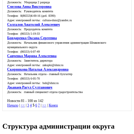
Должность: Уборщица 2 разряда
Смелова Анна Викторовна
Должность: Руководитель комитета
Телефон: 8(86553)6-00-16 (доб. 8390)
Адрес электронной почты: cultura-shmr@yandex.ru
Солгалов Анатолий Алексеевич
Должность: Председатель комитета
Телефон: (86553) 5-19-33
Бондаренко Оксана Сергеевна
Должность: Начальник финансового управления администрации Шпаковского
муниципального округа
Телефон: (86553) 6-07-49
Савченко Марина Алексеевна
Должность: Заместитель директора
Адрес электронной почты: zakupki@shmr.ru
Скорнякова Наталья Александровна
Должность: Начальник отдела - главный бухгалтер
Телефон: (86553) 6-05-70
Адрес электронной почты: buh@shmr.ru
Джанаев Расул Султанович
Должность: главный специалист отдела градостроительства
Новости 81 - 100 из 142
Начало
|
<<
|
3
4
5
6
7
|
>>
|
Конец
Структура администрации округа