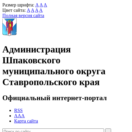
Размер шрифта:
A
A
A
Цвет сайта:
A
A
A
A
Полная версия сайта
Администрация
Шпаковского
муниципального округа
Ставропольского края
Официальный интернет-портал
RSS
AAA
Карта сайта