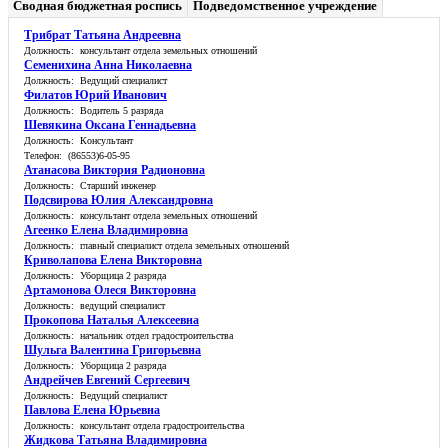
Сводная бюджетная роспись
Подведомственное учреждение
Трибрат Татьяна Андреевна
Должность: консультант отдела земельных отношений
Семенихина Анна Николаевна
Должность: Ведущий специалист
Филатов Юрий Иванович
Должность: Водитель 5 разряда
Шевякина Оксана Геннадьевна
Должность: Консультант
Телефон: (86553)6-05-95
Атанасова Виктория Радионовна
Должность: Старший инженер
Подсвирова Юлия Александровна
Должность: консультант отдела земельных отношений
Агеенко Елена Владимировна
Должность: главный специалист отдела земельных отношений
Криволапова Елена Викторовна
Должность: Уборщица 2 разряда
Артамонова Олеся Викторовна
Должность: ведущий специалист
Прокопова Наталья Алексеевна
Должность: начальник отдел градостроительства
Шульга Валентина Григорьевна
Должность: Уборщица 2 разряда
Андрейчев Евгений Сергеевич
Должность: Ведущий специалист
Павлова Елена Юрьевна
Должность: консультант отдела градостроительства
Жидкова Татьяна Владимировна