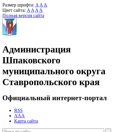
Размер шрифта:
A
A
A
Цвет сайта:
A
A
A
A
Полная версия сайта
Администрация
Шпаковского
муниципального округа
Ставропольского края
Официальный интернет-портал
RSS
AAA
Карта сайта