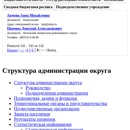
Сводная бюджетная роспись
Подведомственное учреждение
Авдеева Анна Михайловна
Должность: Консультант
Адрес электронной почты: buh@shmr.ru
Пиценко Дмитрий Александрович
Должность: Начальник контрольно-ревизионного отдела
Телефон: (86553) 6-06-86
Новости 141 - 142 из 142
Начало
|
<<
|
4
5
6
7
8
| >> | Конец
Структура администрации округа
Структура администрации округа
Руководство
Подразделения администрации
Полномочия, задачи и функции
Территориальные органы и представительства
Подведомственные организации
Защита населения
Результаты проверок
Статистическая информация
Статистическая информация