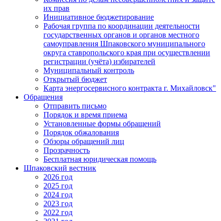
их прав
Инициативное бюджетирование
Рабочая группа по координации деятельности
государственных органов и органов местного
самоуправления Шпаковского муниципального
округа ставропольского края при осуществлении
регистрации (учёта) избирателей
Муниципальный контроль
Открытый бюджет
Карта энергосервисного контракта г. Михайловск"
Обращения
Отправить письмо
Порядок и время приема
Установленные формы обращений
Порядок обжалования
Обзоры обращений лиц
Прозрачность
Бесплатная юридическая помощь
Шпаковский вестник
2026 год
2025 год
2024 год
2023 год
2022 год