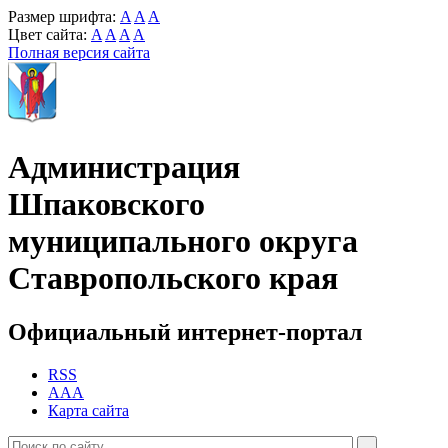
Размер шрифта:
A
A
A
Цвет сайта:
A
A
A
A
Полная версия сайта
Администрация
Шпаковского
муниципального округа
Ставропольского края
Официальный интернет-портал
RSS
AAA
Карта сайта