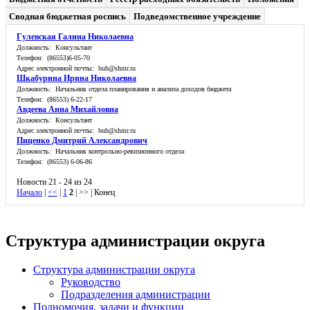
Сводная бюджетная роспись
Подведомственное учреждение
Гулевская Галина Николаевна
Должность: Консультант
Телефон: (86553)6-05-70
Адрес электронной почты: buh@shmr.ru
Шкабурина Ирина Николаевна
Должность: Начальник отдела планирования и анализа доходов бюджета
Телефон: (86553) 6-22-17
Авдеева Анна Михайловна
Должность: Консультант
Адрес электронной почты: buh@shmr.ru
Пиценко Дмитрий Александрович
Должность: Начальник контрольно-ревизионного отдела
Телефон: (86553) 6-06-86
Новости 21 - 24 из 24
Начало
|
<<
|
1
2
| >> | Конец
Структура администрации округа
Структура администрации округа
Руководство
Подразделения администрации
Полномочия, задачи и функции