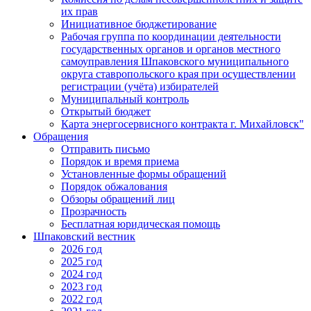
их прав
Инициативное бюджетирование
Рабочая группа по координации деятельности
государственных органов и органов местного
самоуправления Шпаковского муниципального
округа ставропольского края при осуществлении
регистрации (учёта) избирателей
Муниципальный контроль
Открытый бюджет
Карта энергосервисного контракта г. Михайловск"
Обращения
Отправить письмо
Порядок и время приема
Установленные формы обращений
Порядок обжалования
Обзоры обращений лиц
Прозрачность
Бесплатная юридическая помощь
Шпаковский вестник
2026 год
2025 год
2024 год
2023 год
2022 год