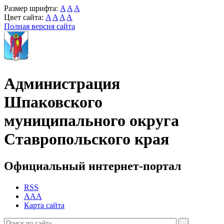
Размер шрифта:
A
A
A
Цвет сайта:
A
A
A
A
Полная версия сайта
Администрация
Шпаковского
муниципального округа
Ставропольского края
Официальный интернет-портал
RSS
AAA
Карта сайта