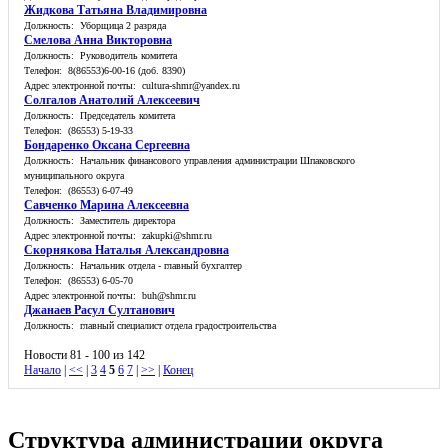
Жидкова Татьяна Владимировна
Должность: Уборщица 2 разряда
Смелова Анна Викторовна
Должность: Руководитель комитета
Телефон: 8(86553)6-00-16 (доб. 8390)
Адрес электронной почты: cultura-shmr@yandex.ru
Солгалов Анатолий Алексеевич
Должность: Председатель комитета
Телефон: (86553) 5-19-33
Бондаренко Оксана Сергеевна
Должность: Начальник финансового управления администрации Шпаковского
муниципального округа
Телефон: (86553) 6-07-49
Савченко Марина Алексеевна
Должность: Заместитель директора
Адрес электронной почты: zakupki@shmr.ru
Скорнякова Наталья Александровна
Должность: Начальник отдела - главный бухгалтер
Телефон: (86553) 6-05-70
Адрес электронной почты: buh@shmr.ru
Джанаев Расул Султанович
Должность: главный специалист отдела градостроительства
Новости 81 - 100 из 142
Начало
|
<<
|
3
4
5
6
7
|
>>
|
Конец
Структура администрации округа