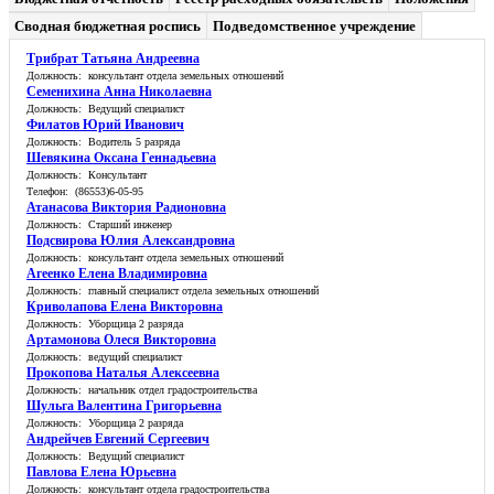
Сводная бюджетная роспись
Подведомственное учреждение
Трибрат Татьяна Андреевна
Должность: консультант отдела земельных отношений
Семенихина Анна Николаевна
Должность: Ведущий специалист
Филатов Юрий Иванович
Должность: Водитель 5 разряда
Шевякина Оксана Геннадьевна
Должность: Консультант
Телефон: (86553)6-05-95
Атанасова Виктория Радионовна
Должность: Старший инженер
Подсвирова Юлия Александровна
Должность: консультант отдела земельных отношений
Агеенко Елена Владимировна
Должность: главный специалист отдела земельных отношений
Криволапова Елена Викторовна
Должность: Уборщица 2 разряда
Артамонова Олеся Викторовна
Должность: ведущий специалист
Прокопова Наталья Алексеевна
Должность: начальник отдел градостроительства
Шульга Валентина Григорьевна
Должность: Уборщица 2 разряда
Андрейчев Евгений Сергеевич
Должность: Ведущий специалист
Павлова Елена Юрьевна
Должность: консультант отдела градостроительства