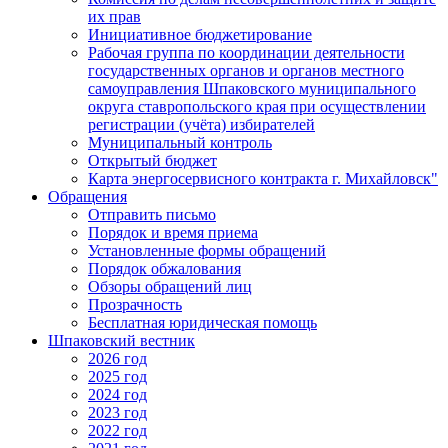
их прав
Инициативное бюджетирование
Рабочая группа по координации деятельности
государственных органов и органов местного
самоуправления Шпаковского муниципального
округа ставропольского края при осуществлении
регистрации (учёта) избирателей
Муниципальный контроль
Открытый бюджет
Карта энергосервисного контракта г. Михайловск"
Обращения
Отправить письмо
Порядок и время приема
Установленные формы обращений
Порядок обжалования
Обзоры обращений лиц
Прозрачность
Бесплатная юридическая помощь
Шпаковский вестник
2026 год
2025 год
2024 год
2023 год
2022 год