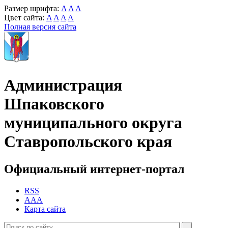
Размер шрифта:
A
A
A
Цвет сайта:
A
A
A
A
Полная версия сайта
Администрация
Шпаковского
муниципального округа
Ставропольского края
Официальный интернет-портал
RSS
AAA
Карта сайта