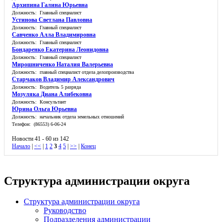
Архипина Галина Юрьевна
Должность: Главный специалист
Устинова Светлана Павловна
Должность: Главный специалист
Савченко Алла Владимировна
Должность: Главный специалист
Бондаренко Екатерина Леонидовна
Должность: Главный специалист
Мирошниченко Наталия Валерьевна
Должность: главный специалист отдела делопроизводства
Старчаков Владимир Александрович
Должность: Водитель 5 разряда
Мозуляка Диана Алибековна
Должность: Консультант
Юрина Ольга Юрьевна
Должность: начальник отдела земельных отношений
Телефон: (86553) 6-06-24
Новости 41 - 60 из 142
Начало
|
<<
|
1
2
3
4
5
|
>>
|
Конец
Структура администрации округа
Структура администрации округа
Руководство
Подразделения администрации