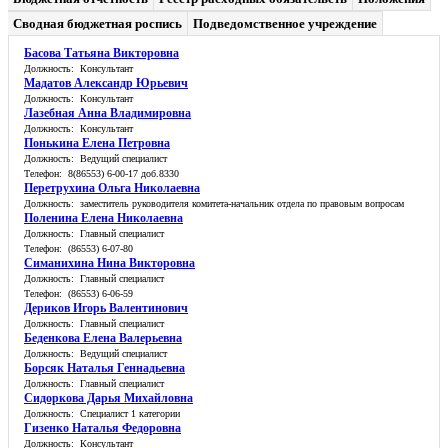
Сводная бюджетная роспись
Подведомственное учреждение
Басова Татьяна Викторовна
Должность: Консультант
Мадатов Александр Юрьевич
Должность: Консультант
Лазебная Анна Владимировна
Должность: Консультант
Понькина Елена Петровна
Должность: Ведущий специалист
Телефон: 8(86553) 6-00-17 доб.8330
Перетрухина Ольга Николаевна
Должность: заместитель руководителя комитета-начальник отдела по правовым вопросам
Поленина Елена Николаевна
Должность: Главный специалист
Телефон: (86553) 6-07-80
Симанихина Нина Викторовна
Должность: Главный специалист
Телефон: (86553) 6-06-59
Дериков Игорь Валентинович
Должность: Главный специалист
Беденкова Елена Валерьевна
Должность: Ведущий специалист
Борсяк Наталья Геннадьевна
Должность: Главный специалист
Сидоркова Дарья Михайловна
Должность: Специалист 1 категории
Гизенко Наталья Федоровна
Должность: Консультант