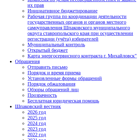
их прав
Инициативное бюджетирование
Рабочая группа по координации деятельности
государственных органов и органов местного
самоуправления Шпаковского муниципального
округа ставропольского края при осуществлении
регистрации (учёта) избирателей
Муниципальный контроль
Открытый бюджет
Карта энергосервисного контракта г. Михайловск"
Обращения
Отправить письмо
Порядок и время приема
Установленные формы обращений
Порядок обжалования
Обзоры обращений лиц
Прозрачность
Бесплатная юридическая помощь
Шпаковский вестник
2026 год
2025 год
2024 год
2023 год
2022 год