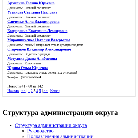
Архипина Галина Юрьевна
Должность: Главный специалист
Устинова Светлана Павловна
Должность: Главный специалист
Савченко Алла Владимировна
Должность: Главный специалист
Бондаренко Екатерина Леонидовна
Должность: Главный специалист
Мирошниченко Наталия Валерьевна
Должность: главный специалист отдела делопроизводства
Старчаков Владимир Александрович
Должность: Водитель 5 разряда
Мозуляка Диана Алибековна
Должность: Консультант
Юрина Ольга Юрьевна
Должность: начальник отдела земельных отношений
Телефон: (86553) 6-06-24
Новости 41 - 60 из 142
Начало
|
<<
|
1
2
3
4
5
|
>>
|
Конец
Структура администрации округа
Структура администрации округа
Руководство
Подразделения администрации