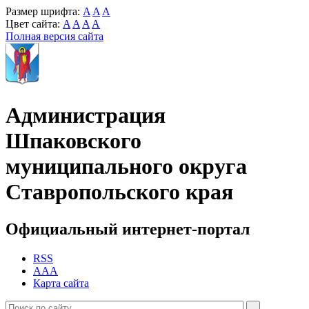
Размер шрифта:
A
A
A
Цвет сайта:
A
A
A
A
Полная версия сайта
Администрация
Шпаковского
муниципального округа
Ставропольского края
Официальный интернет-портал
RSS
AAA
Карта сайта