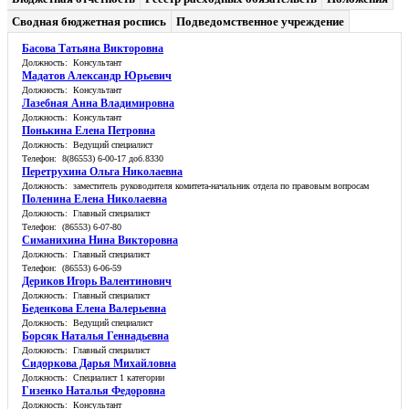
Сводная бюджетная роспись
Подведомственное учреждение
Басова Татьяна Викторовна
Должность: Консультант
Мадатов Александр Юрьевич
Должность: Консультант
Лазебная Анна Владимировна
Должность: Консультант
Понькина Елена Петровна
Должность: Ведущий специалист
Телефон: 8(86553) 6-00-17 доб.8330
Перетрухина Ольга Николаевна
Должность: заместитель руководителя комитета-начальник отдела по правовым вопросам
Поленина Елена Николаевна
Должность: Главный специалист
Телефон: (86553) 6-07-80
Симанихина Нина Викторовна
Должность: Главный специалист
Телефон: (86553) 6-06-59
Дериков Игорь Валентинович
Должность: Главный специалист
Беденкова Елена Валерьевна
Должность: Ведущий специалист
Борсяк Наталья Геннадьевна
Должность: Главный специалист
Сидоркова Дарья Михайловна
Должность: Специалист 1 категории
Гизенко Наталья Федоровна
Должность: Консультант