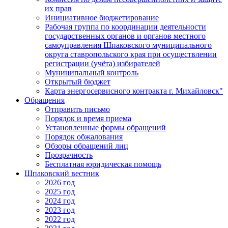
их прав
Инициативное бюджетирование
Рабочая группа по координации деятельности
государственных органов и органов местного
самоуправления Шпаковского муниципального
округа ставропольского края при осуществлении
регистрации (учёта) избирателей
Муниципальный контроль
Открытый бюджет
Карта энергосервисного контракта г. Михайловск"
Обращения
Отправить письмо
Порядок и время приема
Установленные формы обращений
Порядок обжалования
Обзоры обращений лиц
Прозрачность
Бесплатная юридическая помощь
Шпаковский вестник
2026 год
2025 год
2024 год
2023 год
2022 год