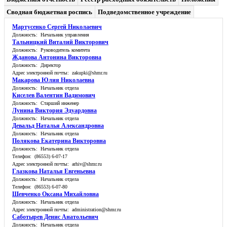
Сводная бюджетная роспись
Подведомственное учреждение
Мартусенко Сергей Николаевич
Должность: Начальник управления
Тальницкий Виталий Викторович
Должность: Руководитель комитета
Жданова Антонина Викторовна
Должность: Директор
Адрес электронной почты: zakupki@shmr.ru
Макарова Юлия Николаевна
Должность: Начальник отдела
Киселев Валентин Вадимович
Должность: Старший инженер
Лунина Виктория Эдуардовна
Должность: Начальник отдела
Девальд Наталья Александровна
Должность: Начальник отдела
Полякова Екатерина Викторовна
Должность: Начальник отдела
Телефон: (86553) 6-07-17
Адрес электронной почты: arhiv@shmr.ru
Глазкова Наталья Евгеньевна
Должность: Начальник отдела
Телефон: (86553) 6-07-80
Шевченко Оксана Михайловна
Должность: Начальник отдела
Адрес электронной почты: administration@shmr.ru
Саботырев Денис Анатольевич
Должность: Начальник отдела