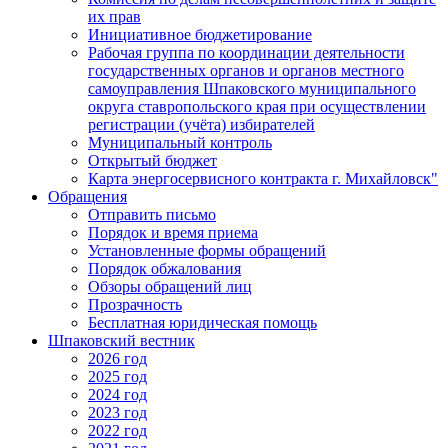
их прав
Инициативное бюджетирование
Рабочая группа по координации деятельности
государственных органов и органов местного
самоуправления Шпаковского муниципального
округа ставропольского края при осуществлении
регистрации (учёта) избирателей
Муниципальный контроль
Открытый бюджет
Карта энергосервисного контракта г. Михайловск"
Обращения
Отправить письмо
Порядок и время приема
Установленные формы обращений
Порядок обжалования
Обзоры обращений лиц
Прозрачность
Бесплатная юридическая помощь
Шпаковский вестник
2026 год
2025 год
2024 год
2023 год
2022 год