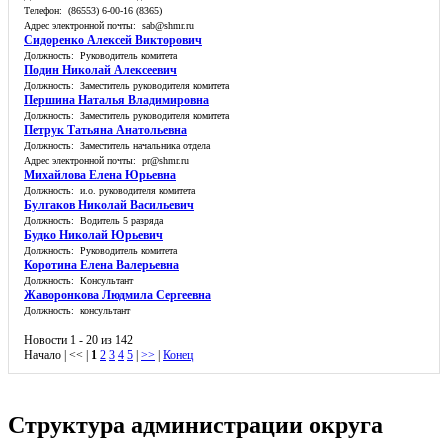
Телефон: (86553) 6-00-16 (8365)
Адрес электронной почты: sab@shmr.ru
Сидоренко Алексей Викторович
Должность: Руководитель комитета
Подин Николай Алексеевич
Должность: Заместитель руководителя комитета
Першина Наталья Владимировна
Должность: Заместитель руководителя комитета
Петрук Татьяна Анатольевна
Должность: Заместитель начальника отдела
Адрес электронной почты: pr@shmr.ru
Михайлова Елена Юрьевна
Должность: и.о. руководителя комитета
Булгаков Николай Васильевич
Должность: Водитель 5 разряда
Будко Николай Юрьевич
Должность: Руководитель комитета
Коротина Елена Валерьевна
Должность: Консультант
Жаворонкова Людмила Сергеевна
Должность: консультант
Новости 1 - 20 из 142
Начало | << |
1
2
3
4
5
|
>>
|
Конец
Структура администрации округа