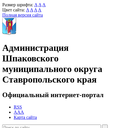
Размер шрифта:
A
A
A
Цвет сайта:
A
A
A
A
Полная версия сайта
Администрация
Шпаковского
муниципального округа
Ставропольского края
Официальный интернет-портал
RSS
AAA
Карта сайта