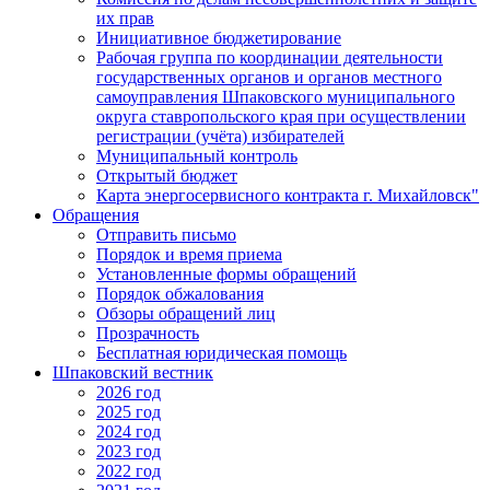
их прав
Инициативное бюджетирование
Рабочая группа по координации деятельности
государственных органов и органов местного
самоуправления Шпаковского муниципального
округа ставропольского края при осуществлении
регистрации (учёта) избирателей
Муниципальный контроль
Открытый бюджет
Карта энергосервисного контракта г. Михайловск"
Обращения
Отправить письмо
Порядок и время приема
Установленные формы обращений
Порядок обжалования
Обзоры обращений лиц
Прозрачность
Бесплатная юридическая помощь
Шпаковский вестник
2026 год
2025 год
2024 год
2023 год
2022 год