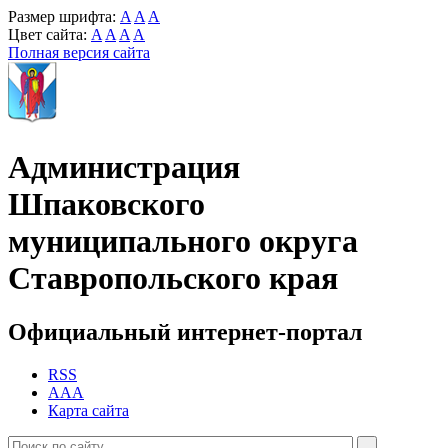
Размер шрифта:
A
A
A
Цвет сайта:
A
A
A
A
Полная версия сайта
Администрация
Шпаковского
муниципального округа
Ставропольского края
Официальный интернет-портал
RSS
AAA
Карта сайта