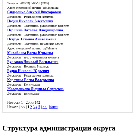
Телефон: (86553) 6-00-16 (8365)
Адрес электронной почты: sab@shmr.ru
Сидоренко Алексей Викторович
Должность: Руководитель комитета
Подин Николай Алексеевич
Должность: Заместитель руководителя комитета
Першина Наталья Владимировна
Должность: Заместитель руководителя комитета
Петрук Татьяна Анатольевна
Должность: Заместитель начальника отдела
Адрес электронной почты: pr@shmr.ru
Михайлова Елена Юрьевна
Должность: и.о. руководителя комитета
Булгаков Николай Васильевич
Должность: Водитель 5 разряда
Будко Николай Юрьевич
Должность: Руководитель комитета
Коротина Елена Валерьевна
Должность: Консультант
Жаворонкова Людмила Сергеевна
Должность: консультант
Новости 1 - 20 из 142
Начало | << |
1
2
3
4
5
|
>>
|
Конец
Структура администрации округа