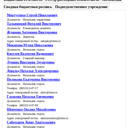
Сводная бюджетная роспись
Подведомственное учреждение
Мартусенко Сергей Николаевич
Должность: Начальник управления
Тальницкий Виталий Викторович
Должность: Руководитель комитета
Жданова Антонина Викторовна
Должность: Директор
Адрес электронной почты: zakupki@shmr.ru
Макарова Юлия Николаевна
Должность: Начальник отдела
Киселев Валентин Вадимович
Должность: Старший инженер
Лунина Виктория Эдуардовна
Должность: Начальник отдела
Девальд Наталья Александровна
Должность: Начальник отдела
Полякова Екатерина Викторовна
Должность: Начальник отдела
Телефон: (86553) 6-07-17
Адрес электронной почты: arhiv@shmr.ru
Глазкова Наталья Евгеньевна
Должность: Начальник отдела
Телефон: (86553) 6-07-80
Шевченко Оксана Михайловна
Должность: Начальник отдела
Адрес электронной почты: administration@shmr.ru
Саботырев Денис Анатольевич
Должность: Начальник отдела