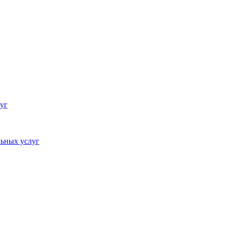
уг
ьных услуг