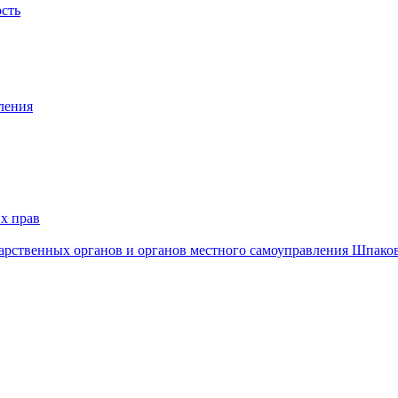
ость
ления
х прав
дарственных органов и органов местного самоуправления Шпако