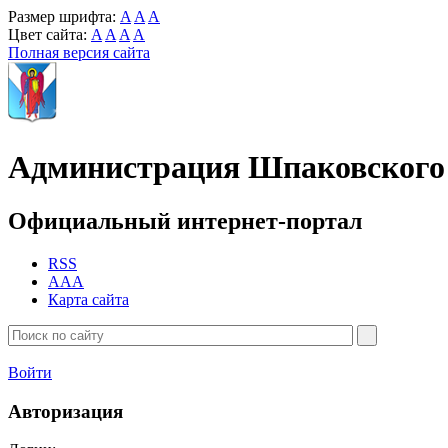
Размер шрифта:
A
A
A
Цвет сайта:
A
A
A
A
Полная версия сайта
Администрация Шпаковского 
Официальный интернет-портал
RSS
AAA
Карта сайта
Войти
Авторизация