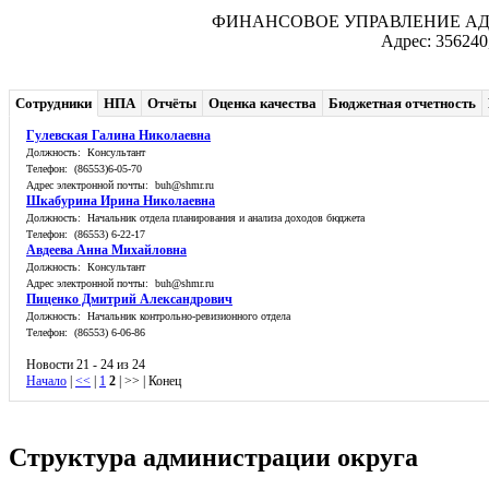
ФИНАНСОВОЕ УПРАВЛЕНИЕ А
Адрес: 356240
Сотрудники
НПА
Отчёты
Оценка качества
Бюджетная отчетность
Гулевская Галина Николаевна
Должность: Консультант
Телефон: (86553)6-05-70
Адрес электронной почты: buh@shmr.ru
Шкабурина Ирина Николаевна
Должность: Начальник отдела планирования и анализа доходов бюджета
Телефон: (86553) 6-22-17
Авдеева Анна Михайловна
Должность: Консультант
Адрес электронной почты: buh@shmr.ru
Пиценко Дмитрий Александрович
Должность: Начальник контрольно-ревизионного отдела
Телефон: (86553) 6-06-86
Новости 21 - 24 из 24
Начало
|
<<
|
1
2
| >> | Конец
Структура администрации округа