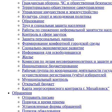
Гражданская оборона, ЧС и общественная безопасн
Территориально-общественное самоуправление
Управление имуществом и землеустройство
Культура, спорт и молодежная политика
Образование
Труд и социальная защита населения
Работы по снижению неформальной занятости насе
Контроль в сфере закупок
Защита персональных данных
Формирование комфортной городской среды
Социально-экономическое развитие
Информация для освободившихся
Жилье
Комиссия по делам несовершеннолетних и защите и
Инициативное бюджетирование
Рабочая группа по координации деятельности госу
осуществлении регистрации (учёта) избирателей
Муниципальный контроль
Открытый бюджет
Карта энергосервисного контракта г. Михайловск"
Обращения
Отправить письмо
Порядок и время приема
Установленные формы обращений
Порядок обжалования