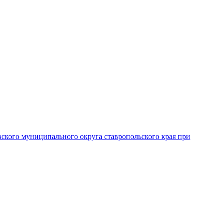
вского муниципального округа ставропольского края при