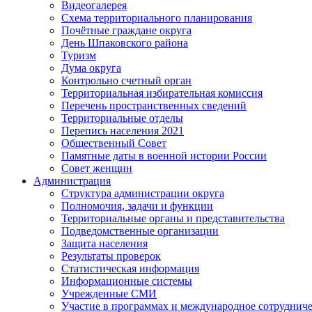
Видеогалерея
Схема территориального планирования
Почётные граждане округа
День Шпаковского района
Туризм
Дума округа
Контрольно счетный орган
Территориальная избирательная комиссия
Перечень пространственных сведений
Территориальные отделы
Перепись населения 2021
Общественный Совет
Памятные даты в военной истории России
Совет женщин
Администрация
Структура администрации округа
Полномочия, задачи и функции
Территориальные органы и представительства
Подведомственные организации
Защита населения
Результаты проверок
Статистическая информация
Информационные системы
Учрежденные СМИ
Участие в программах и международное сотруднич