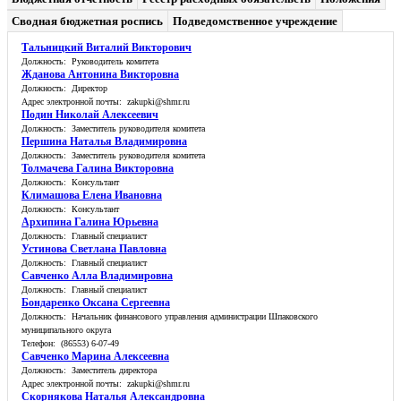
Сводная бюджетная роспись
Подведомственное учреждение
Тальницкий Виталий Викторович
Должность: Руководитель комитета
Жданова Антонина Викторовна
Должность: Директор
Адрес электронной почты: zakupki@shmr.ru
Подин Николай Алексеевич
Должность: Заместитель руководителя комитета
Першина Наталья Владимировна
Должность: Заместитель руководителя комитета
Толмачева Галина Викторовна
Должность: Консультант
Климашова Елена Ивановна
Должность: Консультант
Архипина Галина Юрьевна
Должность: Главный специалист
Устинова Светлана Павловна
Должность: Главный специалист
Савченко Алла Владимировна
Должность: Главный специалист
Бондаренко Оксана Сергеевна
Должность: Начальник финансового управления администрации Шпаковского
муниципального округа
Телефон: (86553) 6-07-49
Савченко Марина Алексеевна
Должность: Заместитель директора
Адрес электронной почты: zakupki@shmr.ru
Скорнякова Наталья Александровна