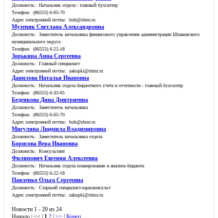
Должность: Начальник отдела - главный бухгалтер
Телефон: (86553) 6-05-70
Адрес электронной почты: buh@shmr.ru
Музеник Светлана Александровна
Должность: Заместитель начальника финансового управления администрации Шпаковского
муниципального округа
Телефон: (86553) 6-22-18
Зорькина Анна Сергеевна
Должность: Главный специалист
Адрес электронной почты: zakupki@shmr.ru
Данилова Наталья Ивановна
Должность: Начальник отдела бюджетного учета и отчетности - главный бухгалтер
Телефон: (86553) 6-33-05
Беденкова Дина Дмитриевна
Должность: Заместитель начальника
Телефон: (86553) 6-05-70
Адрес электронной почты: buh@shmr.ru
Мигулина Людмила Владимировна
Должность: Заместитель начальника отдела
Борисова Вера Ивановна
Должность: Консультант
Филипович Евгения Алексеевна
Должность: Начальник отдела планирования и анализа бюджета
Телефон: (86553) 6-22-18
Павленко Ольга Сергеевна
Должность: Старший специалист-юрисконсульт
Адрес электронной почты: zakupki@shmr.ru
Новости 1 - 20 из 24
Начало | << |
1
2
|
>>
|
Конец