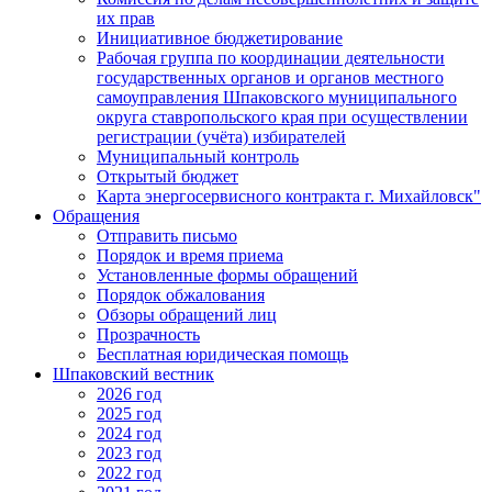
их прав
Инициативное бюджетирование
Рабочая группа по координации деятельности
государственных органов и органов местного
самоуправления Шпаковского муниципального
округа ставропольского края при осуществлении
регистрации (учёта) избирателей
Муниципальный контроль
Открытый бюджет
Карта энергосервисного контракта г. Михайловск"
Обращения
Отправить письмо
Порядок и время приема
Установленные формы обращений
Порядок обжалования
Обзоры обращений лиц
Прозрачность
Бесплатная юридическая помощь
Шпаковский вестник
2026 год
2025 год
2024 год
2023 год
2022 год