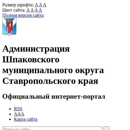
Размер шрифта:
A
A
A
Цвет сайта:
A
A
A
A
Полная версия сайта
Администрация
Шпаковского
муниципального округа
Ставропольского края
Официальный интернет-портал
RSS
AAA
Карта сайта