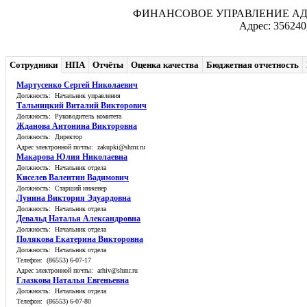
ФИНАНСОВОЕ УПРАВЛЕНИЕ А
Адрес: 356240
Сотрудники
НПА
Отчёты
Оценка качества
Бюджетная отчетность
Мартусенко Сергей Николаевич
Должность: Начальник управления
Тальницкий Виталий Викторович
Должность: Руководитель комитета
Жданова Антонина Викторовна
Должность: Директор
Адрес электронной почты: zakupki@shmr.ru
Макарова Юлия Николаевна
Должность: Начальник отдела
Киселев Валентин Вадимович
Должность: Старший инженер
Лунина Виктория Эдуардовна
Должность: Начальник отдела
Девальд Наталья Александровна
Должность: Начальник отдела
Полякова Екатерина Викторовна
Должность: Начальник отдела
Телефон: (86553) 6-07-17
Адрес электронной почты: arhiv@shmr.ru
Глазкова Наталья Евгеньевна
Должность: Начальник отдела
Телефон: (86553) 6-07-80