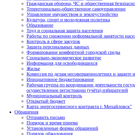
Гражданская оборона, ЧС и общественная безопасн
Территориально-общественное самоуправление
Управление имуществом и землеустройство
Культура, спорт и молодежная политика
Образование
Труд и социальная защита населения
Работы по снижению неформальной занятости насе
Контроль в сфере закупок
Защита персональных данных
Формирование комфортной городской среды
Социально-экономическое развитие
Информация для освободившихся
Жилье
Комиссия по делам несовершеннолетних и защите и
Инициативное бюджетирование
Рабочая группа по координации деятельности госу
осуществлении регистрации (учёта) избирателей
Муниципальный контроль
Открытый бюджет
Карта энергосервисного контракта г. Михайловск"
Обращения
Отправить письмо
Порядок и время приема
Установленные формы обращений
Порядок обжалования