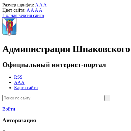
Размер шрифта:
A
A
A
Цвет сайта:
A
A
A
A
Полная версия сайта
Администрация Шпаковского 
Официальный интернет-портал
RSS
AAA
Карта сайта
Войти
Авторизация