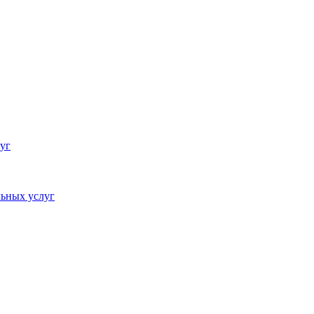
уг
ьных услуг