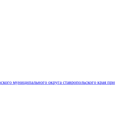
вского муниципального округа ставропольского края при