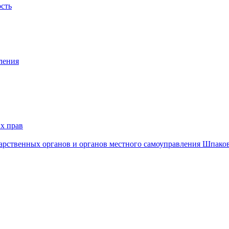
ость
ления
х прав
дарственных органов и органов местного самоуправления Шпако