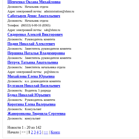
Шевченко Оксана Михайловна
Должность: Начальник отдела
Адрес электронной почты: administration@shmr.ru
Саботырев Денис Анатольевич
Должность: Начальник отдела
Телефон: (86553) 6-00-16 (8365)
Адрес электронной почты: sab@shmr.ru
Сидоренко Алексей Викторович
Должность: Руководитель комитета
Подин Николай Алексеевич
Должность: Заместитель руководителя комитета
Першина Наталья Владимировна
Должность: Заместитель руководителя комитета
Петрук Татьяна Анатольевна
Должность: Заместитель начальника отдела
Адрес электронной почты: pr@shmr.ru
Михайлова Елена Юрьевна
Должность: и.о. руководителя комитета
Булгаков Николай Васильевич
Должность: Водитель 5 разряда
Будко Николай Юрьевич
Должность: Руководитель комитета
Коротина Елена Валерьевна
Должность: Консультант
Жаворонкова Людмила Сергеевна
Должность: консультант
Новости 1 - 20 из 142
Начало | << |
1
2
3
4
5
|
>>
|
Конец