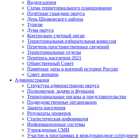
Видеогалерея
Схема территориального планирования
Почётные граждане округа
День Шпаковского района
Туризм
Дума округа
Контрольно счетный орган
Территориальная избирательная комиссия
Перечень пространственных сведений
Территориальные отделы
Перепись населения 2021
Общественный Совет
Памятные даты в военной истории России
Совет женщин
Администрация
Структура администрации округа
Полномочия, задачи и функции
Территориальные органы и представительства
Подведомственные организации
Защита населения
Результаты проверок
Статистическая информация
Информационные системы
Учрежденные СМИ
Участие в программах и международное сотруднич