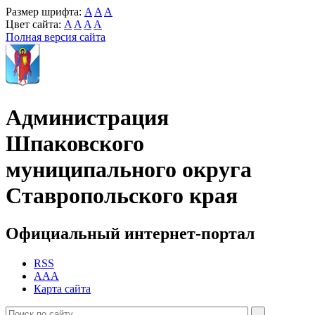
Размер шрифта:
A
A
A
Цвет сайта:
A
A
A
A
Полная версия сайта
Администрация
Шпаковского
муниципального округа
Ставропольского края
Официальный интернет-портал
RSS
AAA
Карта сайта