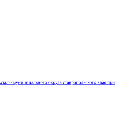
вского муниципального округа ставропольского края при