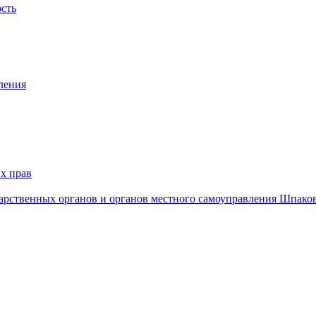
ость
ления
х прав
дарственных органов и органов местного самоуправления Шпако