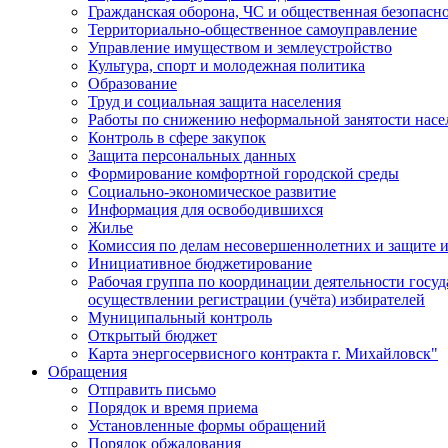
Гражданская оборона, ЧС и общественная безопасн
Территориально-общественное самоуправление
Управление имуществом и землеустройство
Культура, спорт и молодежная политика
Образование
Труд и социальная защита населения
Работы по снижению неформальной занятости насе
Контроль в сфере закупок
Защита персональных данных
Формирование комфортной городской среды
Социально-экономическое развитие
Информация для освободившихся
Жилье
Комиссия по делам несовершеннолетних и защите и
Инициативное бюджетирование
Рабочая группа по координации деятельности госу
осуществлении регистрации (учёта) избирателей
Муниципальный контроль
Открытый бюджет
Карта энергосервисного контракта г. Михайловск"
Обращения
Отправить письмо
Порядок и время приема
Установленные формы обращений
Порядок обжалования