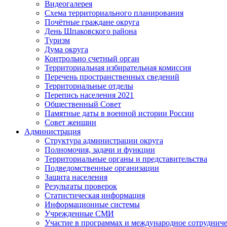
Видеогалерея
Схема территориального планирования
Почётные граждане округа
День Шпаковского района
Туризм
Дума округа
Контрольно счетный орган
Территориальная избирательная комиссия
Перечень пространственных сведений
Территориальные отделы
Перепись населения 2021
Общественный Совет
Памятные даты в военной истории России
Совет женщин
Администрация
Структура администрации округа
Полномочия, задачи и функции
Территориальные органы и представительства
Подведомственные организации
Защита населения
Результаты проверок
Статистическая информация
Информационные системы
Учрежденные СМИ
Участие в программах и международное сотруднич