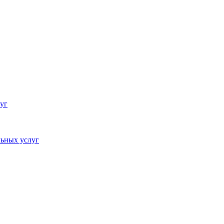
уг
ьных услуг