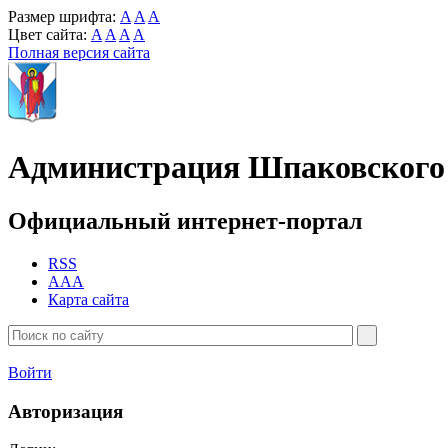
Размер шрифта:
A
A
A
Цвет сайта:
A
A
A
A
Полная версия сайта
Администрация Шпаковского 
Официальный интернет-портал
RSS
AAA
Карта сайта
Войти
Авторизация