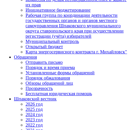
их прав
Инициативное бюджетирование
Рабочая группа по координации деятельности
государственных органов и органов местного
самоуправления Шпаковского муниципального
округа ставропольского края при осуществлении
регистрации (учёта) избирателей
Муниципальный контроль
Открытый бюджет
Карта энергосервисного контракта г. Михайловск"
Обращения
Отправить письмо
Порядок и время приема
Установленные формы обращений
Порядок обжалования
Обзоры обращений лиц
Прозрачность
Бесплатная юридическая помощь
Шпаковский вестник
2026 год
2025 год
2024 год
2023 год
2022 год