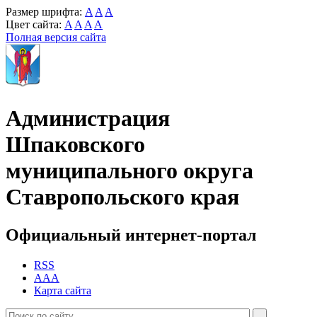
Размер шрифта:
A
A
A
Цвет сайта:
A
A
A
A
Полная версия сайта
Администрация
Шпаковского
муниципального округа
Ставропольского края
Официальный интернет-портал
RSS
AAA
Карта сайта