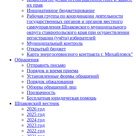
их прав
Инициативное бюджетирование
Рабочая группа по координации деятельности
государственных органов и органов местного
самоуправления Шпаковского муниципального
округа ставропольского края при осуществлении
регистрации (учёта) избирателей
Муниципальный контроль
Открытый бюджет
Карта энергосервисного контракта г. Михайловск"
Обращения
Отправить письмо
Порядок и время приема
Установленные формы обращений
Порядок обжалования
Обзоры обращений лиц
Прозрачность
Бесплатная юридическая помощь
Шпаковский вестник
2026 год
2025 год
2024 год
2023 год
2022 год