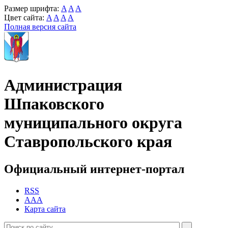
Размер шрифта:
A
A
A
Цвет сайта:
A
A
A
A
Полная версия сайта
Администрация
Шпаковского
муниципального округа
Ставропольского края
Официальный интернет-портал
RSS
AAA
Карта сайта