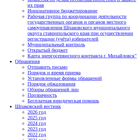
их прав
Инициативное бюджетирование
Рабочая группа по координации деятельности
государственных органов и органов местного
самоуправления Шпаковского муниципального
округа ставропольского края при осуществлении
регистрации (учёта) избирателей
Муниципальный контроль
Открытый бюджет
Карта энергосервисного контракта г. Михайловск"
Обращения
Отправить письмо
Порядок и время приема
Установленные формы обращений
Порядок обжалования
Обзоры обращений лиц
Прозрачность
Бесплатная юридическая помощь
Шпаковский вестник
2026 год
2025 год
2024 год
2023 год
2022 год