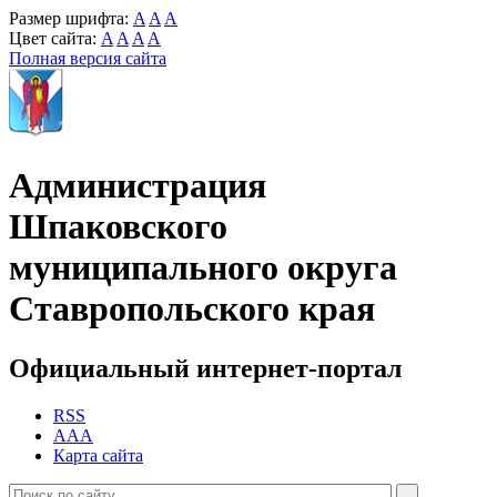
Размер шрифта:
A
A
A
Цвет сайта:
A
A
A
A
Полная версия сайта
Администрация
Шпаковского
муниципального округа
Ставропольского края
Официальный интернет-портал
RSS
AAA
Карта сайта