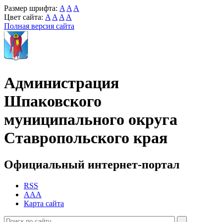
Размер шрифта:
A
A
A
Цвет сайта:
A
A
A
A
Полная версия сайта
Администрация
Шпаковского
муниципального округа
Ставропольского края
Официальный интернет-портал
RSS
AAA
Карта сайта