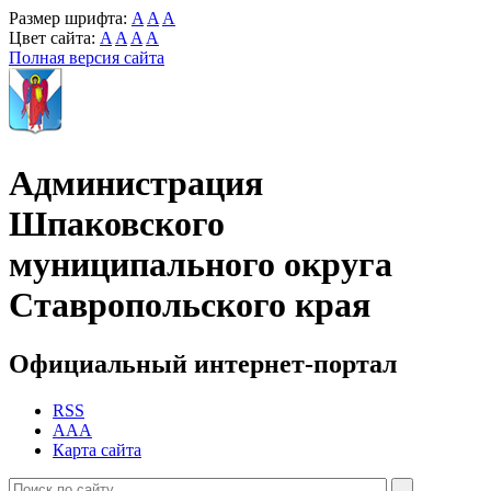
Размер шрифта:
A
A
A
Цвет сайта:
A
A
A
A
Полная версия сайта
Администрация
Шпаковского
муниципального округа
Ставропольского края
Официальный интернет-портал
RSS
AAA
Карта сайта