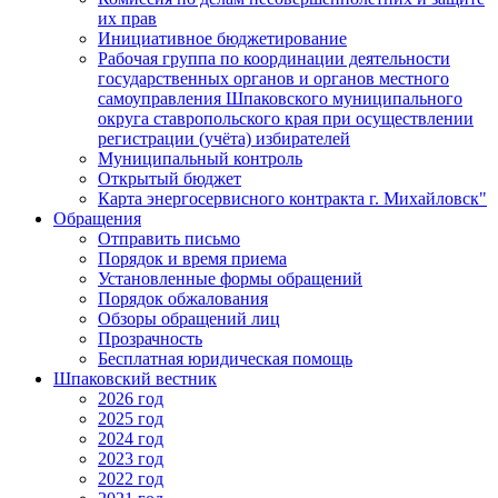
их прав
Инициативное бюджетирование
Рабочая группа по координации деятельности
государственных органов и органов местного
самоуправления Шпаковского муниципального
округа ставропольского края при осуществлении
регистрации (учёта) избирателей
Муниципальный контроль
Открытый бюджет
Карта энергосервисного контракта г. Михайловск"
Обращения
Отправить письмо
Порядок и время приема
Установленные формы обращений
Порядок обжалования
Обзоры обращений лиц
Прозрачность
Бесплатная юридическая помощь
Шпаковский вестник
2026 год
2025 год
2024 год
2023 год
2022 год