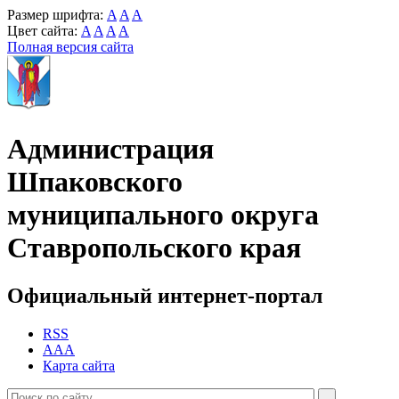
Размер шрифта:
A
A
A
Цвет сайта:
A
A
A
A
Полная версия сайта
Администрация
Шпаковского
муниципального округа
Ставропольского края
Официальный интернет-портал
RSS
AAA
Карта сайта