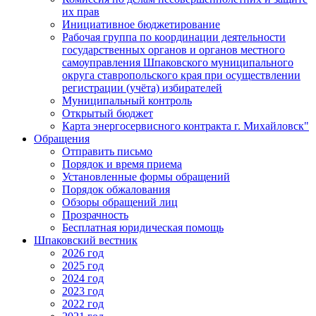
их прав
Инициативное бюджетирование
Рабочая группа по координации деятельности
государственных органов и органов местного
самоуправления Шпаковского муниципального
округа ставропольского края при осуществлении
регистрации (учёта) избирателей
Муниципальный контроль
Открытый бюджет
Карта энергосервисного контракта г. Михайловск"
Обращения
Отправить письмо
Порядок и время приема
Установленные формы обращений
Порядок обжалования
Обзоры обращений лиц
Прозрачность
Бесплатная юридическая помощь
Шпаковский вестник
2026 год
2025 год
2024 год
2023 год
2022 год