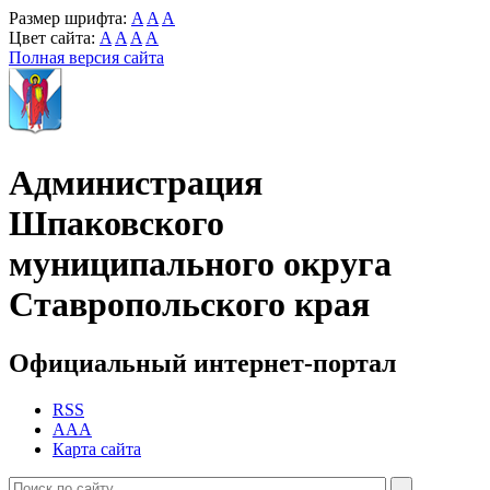
Размер шрифта:
A
A
A
Цвет сайта:
A
A
A
A
Полная версия сайта
Администрация
Шпаковского
муниципального округа
Ставропольского края
Официальный интернет-портал
RSS
AAA
Карта сайта