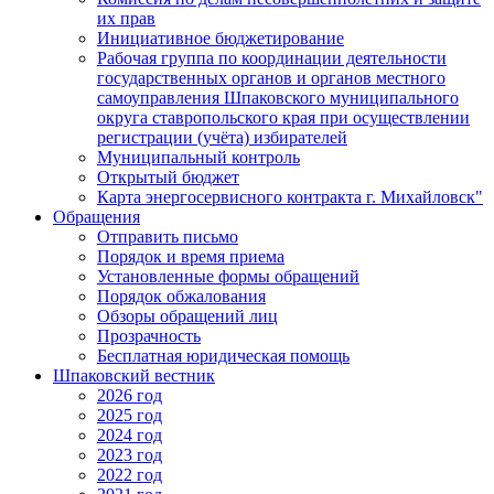
их прав
Инициативное бюджетирование
Рабочая группа по координации деятельности
государственных органов и органов местного
самоуправления Шпаковского муниципального
округа ставропольского края при осуществлении
регистрации (учёта) избирателей
Муниципальный контроль
Открытый бюджет
Карта энергосервисного контракта г. Михайловск"
Обращения
Отправить письмо
Порядок и время приема
Установленные формы обращений
Порядок обжалования
Обзоры обращений лиц
Прозрачность
Бесплатная юридическая помощь
Шпаковский вестник
2026 год
2025 год
2024 год
2023 год
2022 год