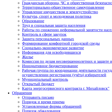
Гражданская оборона, ЧС и общественная безопасн
Территориально-общественное самоуправление
Управление имуществом и землеустройство
Культура, спорт и молодежная политика
Образование
Труд и социальная защита населения
Работы по снижению неформальной занятости насе
Контроль в сфере закупок
Защита персональных данных
Формирование комфортной городской среды
Социально-экономическое развитие
Информация для освободившихся
Жилье
Комиссия по делам несовершеннолетних и защите и
Инициативное бюджетирование
Рабочая группа по координации деятельности госу
осуществлении регистрации (учёта) избирателей
Муниципальный контроль
Открытый бюджет
Карта энергосервисного контракта г. Михайловск"
Обращения
Отправить письмо
Порядок и время приема
Установленные формы обращений
Порядок обжалования