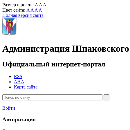
Размер шрифта:
A
A
A
Цвет сайта:
A
A
A
A
Полная версия сайта
Администрация Шпаковского 
Официальный интернет-портал
RSS
AAA
Карта сайта
Войти
Авторизация