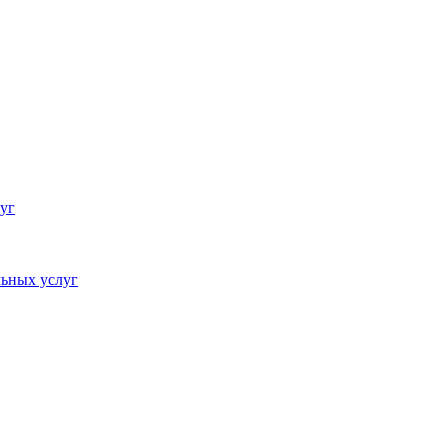
уг
ьных услуг