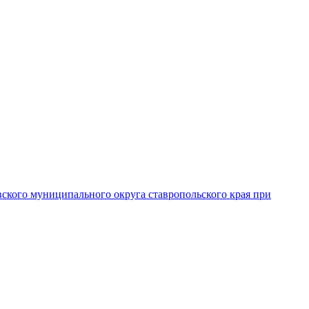
вского муниципального округа ставропольского края при