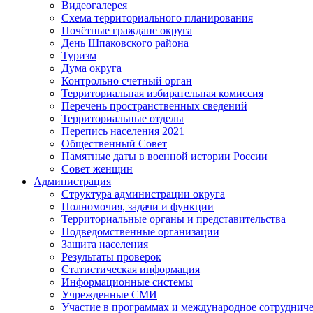
Видеогалерея
Схема территориального планирования
Почётные граждане округа
День Шпаковского района
Туризм
Дума округа
Контрольно счетный орган
Территориальная избирательная комиссия
Перечень пространственных сведений
Территориальные отделы
Перепись населения 2021
Общественный Совет
Памятные даты в военной истории России
Совет женщин
Администрация
Структура администрации округа
Полномочия, задачи и функции
Территориальные органы и представительства
Подведомственные организации
Защита населения
Результаты проверок
Статистическая информация
Информационные системы
Учрежденные СМИ
Участие в программах и международное сотруднич