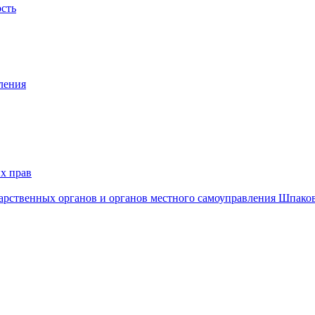
ость
ления
х прав
дарственных органов и органов местного самоуправления Шпако