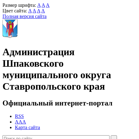
Размер шрифта:
A
A
A
Цвет сайта:
A
A
A
A
Полная версия сайта
Администрация
Шпаковского
муниципального округа
Ставропольского края
Официальный интернет-портал
RSS
AAA
Карта сайта