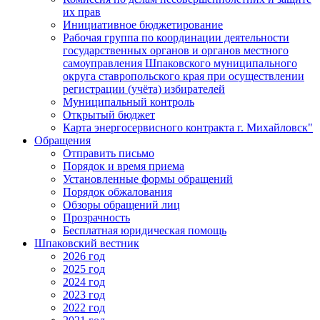
их прав
Инициативное бюджетирование
Рабочая группа по координации деятельности
государственных органов и органов местного
самоуправления Шпаковского муниципального
округа ставропольского края при осуществлении
регистрации (учёта) избирателей
Муниципальный контроль
Открытый бюджет
Карта энергосервисного контракта г. Михайловск"
Обращения
Отправить письмо
Порядок и время приема
Установленные формы обращений
Порядок обжалования
Обзоры обращений лиц
Прозрачность
Бесплатная юридическая помощь
Шпаковский вестник
2026 год
2025 год
2024 год
2023 год
2022 год