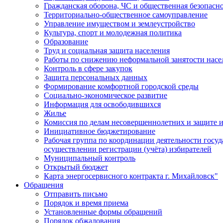
Гражданская оборона, ЧС и общественная безопасн
Территориально-общественное самоуправление
Управление имуществом и землеустройство
Культура, спорт и молодежная политика
Образование
Труд и социальная защита населения
Работы по снижению неформальной занятости насе
Контроль в сфере закупок
Защита персональных данных
Формирование комфортной городской среды
Социально-экономическое развитие
Информация для освободившихся
Жилье
Комиссия по делам несовершеннолетних и защите и
Инициативное бюджетирование
Рабочая группа по координации деятельности госу
осуществлении регистрации (учёта) избирателей
Муниципальный контроль
Открытый бюджет
Карта энергосервисного контракта г. Михайловск"
Обращения
Отправить письмо
Порядок и время приема
Установленные формы обращений
Порядок обжалования