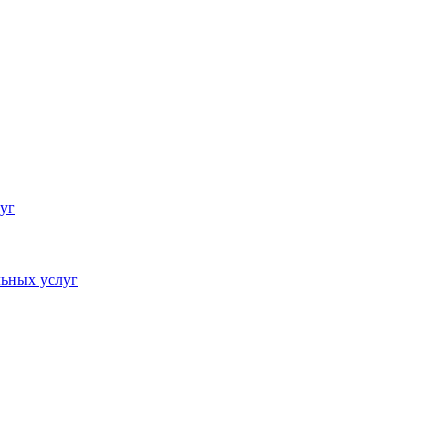
уг
ьных услуг