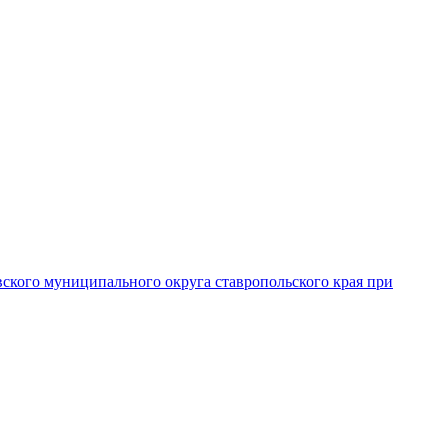
вского муниципального округа ставропольского края при