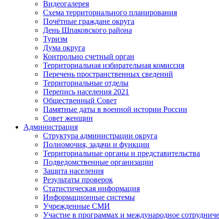
Видеогалерея
Схема территориального планирования
Почётные граждане округа
День Шпаковского района
Туризм
Дума округа
Контрольно счетный орган
Территориальная избирательная комиссия
Перечень пространственных сведений
Территориальные отделы
Перепись населения 2021
Общественный Совет
Памятные даты в военной истории России
Совет женщин
Администрация
Структура администрации округа
Полномочия, задачи и функции
Территориальные органы и представительства
Подведомственные организации
Защита населения
Результаты проверок
Статистическая информация
Информационные системы
Учрежденные СМИ
Участие в программах и международное сотруднич