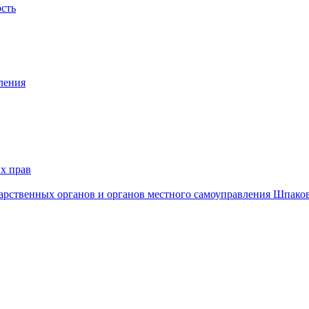
ость
ления
х прав
дарственных органов и органов местного самоуправления Шпако