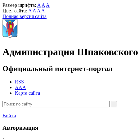
Размер шрифта:
A
A
A
Цвет сайта:
A
A
A
A
Полная версия сайта
Администрация Шпаковского 
Официальный интернет-портал
RSS
AAA
Карта сайта
Войти
Авторизация