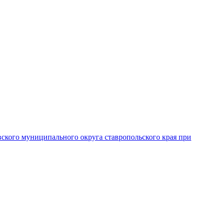
вского муниципального округа ставропольского края при