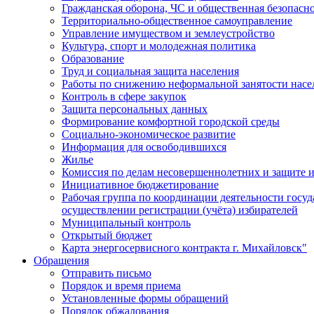
Гражданская оборона, ЧС и общественная безопасн
Территориально-общественное самоуправление
Управление имуществом и землеустройство
Культура, спорт и молодежная политика
Образование
Труд и социальная защита населения
Работы по снижению неформальной занятости насе
Контроль в сфере закупок
Защита персональных данных
Формирование комфортной городской среды
Социально-экономическое развитие
Информация для освободившихся
Жилье
Комиссия по делам несовершеннолетних и защите и
Инициативное бюджетирование
Рабочая группа по координации деятельности госу
осуществлении регистрации (учёта) избирателей
Муниципальный контроль
Открытый бюджет
Карта энергосервисного контракта г. Михайловск"
Обращения
Отправить письмо
Порядок и время приема
Установленные формы обращений
Порядок обжалования