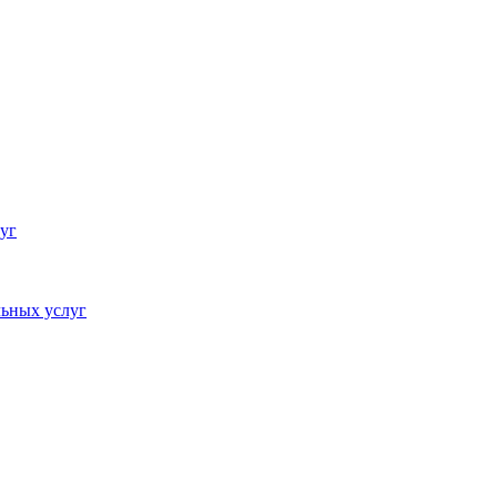
уг
ьных услуг