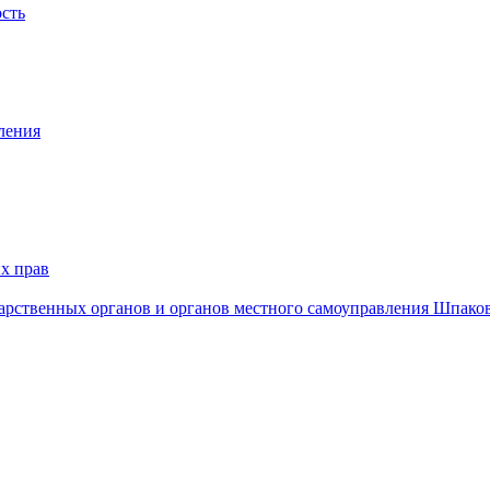
ость
ления
х прав
дарственных органов и органов местного самоуправления Шпако