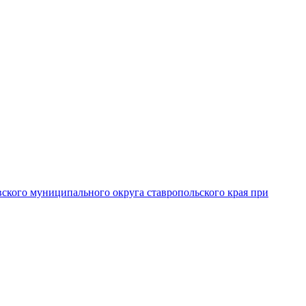
вского муниципального округа ставропольского края при