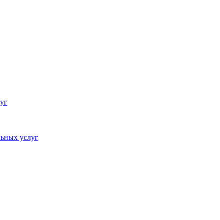
уг
ьных услуг