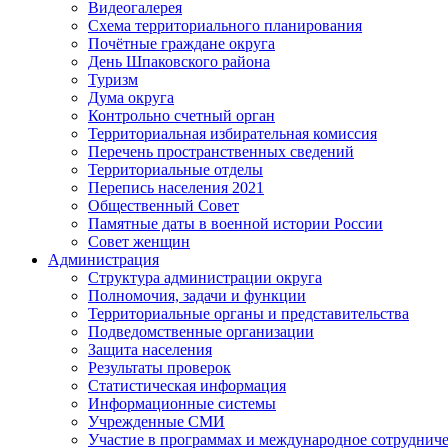
Видеогалерея
Схема территориального планирования
Почётные граждане округа
День Шпаковского района
Туризм
Дума округа
Контрольно счетный орган
Территориальная избирательная комиссия
Перечень пространственных сведений
Территориальные отделы
Перепись населения 2021
Общественный Совет
Памятные даты в военной истории России
Совет женщин
Администрация
Структура администрации округа
Полномочия, задачи и функции
Территориальные органы и представительства
Подведомственные организации
Защита населения
Результаты проверок
Статистическая информация
Информационные системы
Учрежденные СМИ
Участие в программах и международное сотруднич