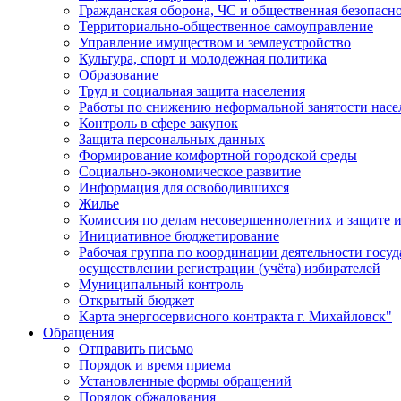
Гражданская оборона, ЧС и общественная безопасн
Территориально-общественное самоуправление
Управление имуществом и землеустройство
Культура, спорт и молодежная политика
Образование
Труд и социальная защита населения
Работы по снижению неформальной занятости насе
Контроль в сфере закупок
Защита персональных данных
Формирование комфортной городской среды
Социально-экономическое развитие
Информация для освободившихся
Жилье
Комиссия по делам несовершеннолетних и защите и
Инициативное бюджетирование
Рабочая группа по координации деятельности госу
осуществлении регистрации (учёта) избирателей
Муниципальный контроль
Открытый бюджет
Карта энергосервисного контракта г. Михайловск"
Обращения
Отправить письмо
Порядок и время приема
Установленные формы обращений
Порядок обжалования