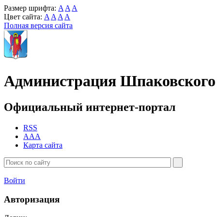
Размер шрифта:
A
A
A
Цвет сайта:
A
A
A
A
Полная версия сайта
Администрация Шпаковского 
Официальный интернет-портал
RSS
AAA
Карта сайта
Войти
Авторизация