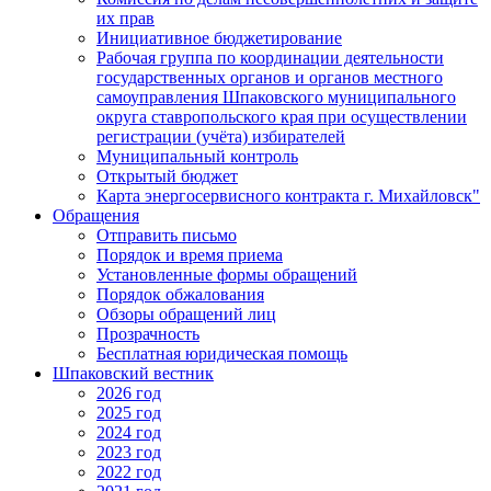
их прав
Инициативное бюджетирование
Рабочая группа по координации деятельности
государственных органов и органов местного
самоуправления Шпаковского муниципального
округа ставропольского края при осуществлении
регистрации (учёта) избирателей
Муниципальный контроль
Открытый бюджет
Карта энергосервисного контракта г. Михайловск"
Обращения
Отправить письмо
Порядок и время приема
Установленные формы обращений
Порядок обжалования
Обзоры обращений лиц
Прозрачность
Бесплатная юридическая помощь
Шпаковский вестник
2026 год
2025 год
2024 год
2023 год
2022 год