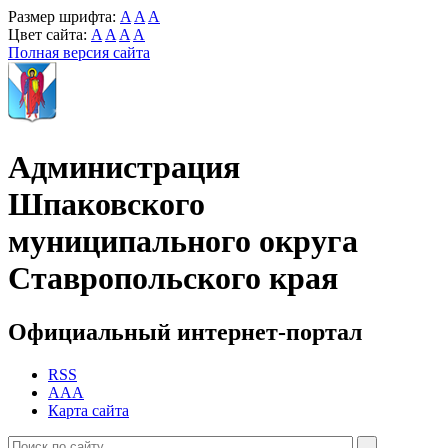
Размер шрифта:
A
A
A
Цвет сайта:
A
A
A
A
Полная версия сайта
Администрация
Шпаковского
муниципального округа
Ставропольского края
Официальный интернет-портал
RSS
AAA
Карта сайта