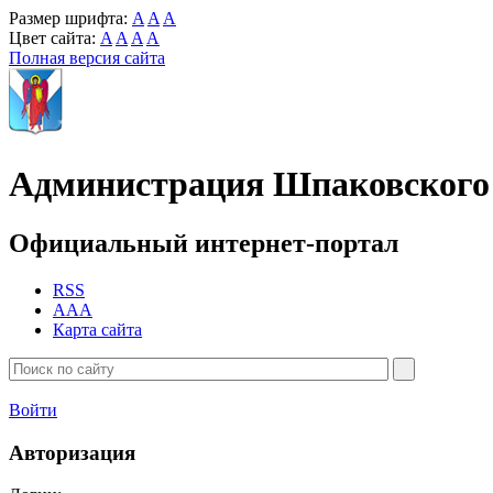
Размер шрифта:
A
A
A
Цвет сайта:
A
A
A
A
Полная версия сайта
Администрация Шпаковского 
Официальный интернет-портал
RSS
AAA
Карта сайта
Войти
Авторизация