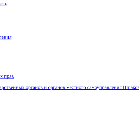
ость
ления
х прав
дарственных органов и органов местного самоуправления Шпако