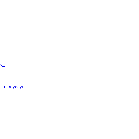
уг
ьных услуг