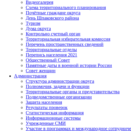
Видеогалерея
Схема территориального планирования
Почётные граждане округа
День Шпаковского района
Туризм
Дума округа
Контрольно счетный орган
Территориальная избирательная комиссия
Перечень пространственных сведений
Территориальные отделы
Перепись населения 2021
Общественный Совет
Памятные даты в военной истории России
Совет женщин
Администрация
Структура администрации округа
Полномочия, задачи и функции
Территориальные органы и представительства
Подведомственные организации
Защита населения
Результаты проверок
Статистическая информация
Информационные системы
Учрежденные СМИ
Участие в программах и международное сотруднич