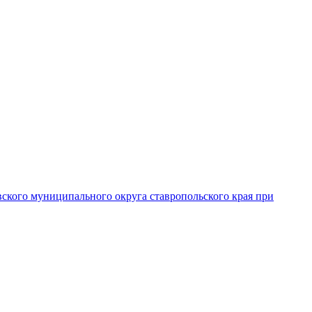
вского муниципального округа ставропольского края при