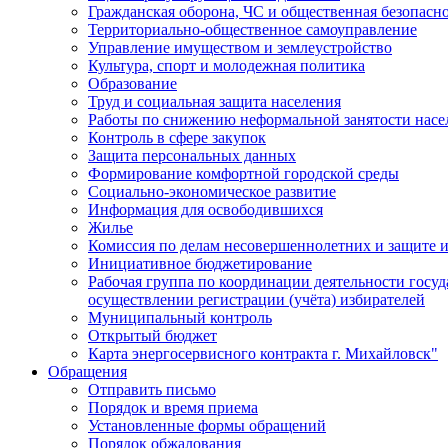
Гражданская оборона, ЧС и общественная безопасн
Территориально-общественное самоуправление
Управление имуществом и землеустройство
Культура, спорт и молодежная политика
Образование
Труд и социальная защита населения
Работы по снижению неформальной занятости насе
Контроль в сфере закупок
Защита персональных данных
Формирование комфортной городской среды
Социально-экономическое развитие
Информация для освободившихся
Жилье
Комиссия по делам несовершеннолетних и защите и
Инициативное бюджетирование
Рабочая группа по координации деятельности госу
осуществлении регистрации (учёта) избирателей
Муниципальный контроль
Открытый бюджет
Карта энергосервисного контракта г. Михайловск"
Обращения
Отправить письмо
Порядок и время приема
Установленные формы обращений
Порядок обжалования