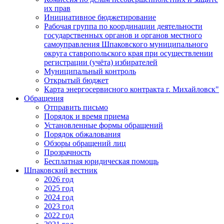
их прав
Инициативное бюджетирование
Рабочая группа по координации деятельности
государственных органов и органов местного
самоуправления Шпаковского муниципального
округа ставропольского края при осуществлении
регистрации (учёта) избирателей
Муниципальный контроль
Открытый бюджет
Карта энергосервисного контракта г. Михайловск"
Обращения
Отправить письмо
Порядок и время приема
Установленные формы обращений
Порядок обжалования
Обзоры обращений лиц
Прозрачность
Бесплатная юридическая помощь
Шпаковский вестник
2026 год
2025 год
2024 год
2023 год
2022 год