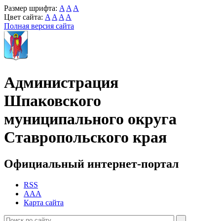
Размер шрифта:
A
A
A
Цвет сайта:
A
A
A
A
Полная версия сайта
Администрация
Шпаковского
муниципального округа
Ставропольского края
Официальный интернет-портал
RSS
AAA
Карта сайта