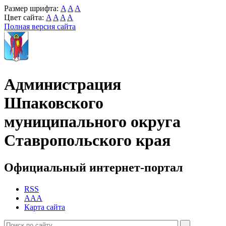
Размер шрифта:
A
A
A
Цвет сайта:
A
A
A
A
Полная версия сайта
Администрация
Шпаковского
муниципального округа
Ставропольского края
Официальный интернет-портал
RSS
AAA
Карта сайта