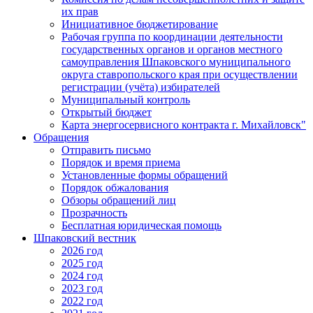
их прав
Инициативное бюджетирование
Рабочая группа по координации деятельности
государственных органов и органов местного
самоуправления Шпаковского муниципального
округа ставропольского края при осуществлении
регистрации (учёта) избирателей
Муниципальный контроль
Открытый бюджет
Карта энергосервисного контракта г. Михайловск"
Обращения
Отправить письмо
Порядок и время приема
Установленные формы обращений
Порядок обжалования
Обзоры обращений лиц
Прозрачность
Бесплатная юридическая помощь
Шпаковский вестник
2026 год
2025 год
2024 год
2023 год
2022 год