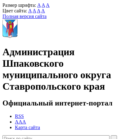
Размер шрифта:
A
A
A
Цвет сайта:
A
A
A
A
Полная версия сайта
Администрация
Шпаковского
муниципального округа
Ставропольского края
Официальный интернет-портал
RSS
AAA
Карта сайта