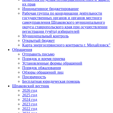
их прав
Инициативное бюджетирование
Рабочая группа по координации деятельности
государственных органов и органов местного
самоуправления Шпаковского муниципального
округа ставропольского края при осуществлении
регистрации (учёта) избирателей
Муниципальный контроль
Открытый бюджет
Карта энергосервисного контракта г. Михайловск"
Обращения
Отправить письмо
Порядок и время приема
Установленные формы обращений
Порядок обжалования
Обзоры обращений лиц
Прозрачность
Бесплатная юридическая помощь
Шпаковский вестник
2026 год
2025 год
2024 год
2023 год
2022 год