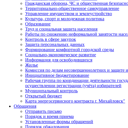
Гражданская оборона, ЧС и общественная безопасн
Территориально-общественное самоуправление
Управление имуществом и землеустройство
Культура, спорт и молодежная политика
Образование
Труд и социальная защита населения
Работы по снижению неформальной занятости насе
Контроль в сфере закупок
Защита персональных данных
Формирование комфортной городской среды
Социально-экономическое развитие
Информация для освободившихся
Жилье
Комиссия по делам несовершеннолетних и защите и
Инициативное бюджетирование
Рабочая группа по координации деятельности госу
осуществлении регистрации (учёта) избирателей
Муниципальный контроль
Открытый бюджет
Карта энергосервисного контракта г. Михайловск"
Обращения
Отправить письмо
Порядок и время приема
Установленные формы обращений
Порядок обжалования