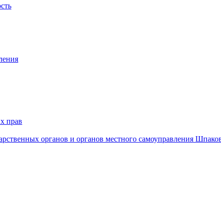
ость
ления
х прав
дарственных органов и органов местного самоуправления Шпако