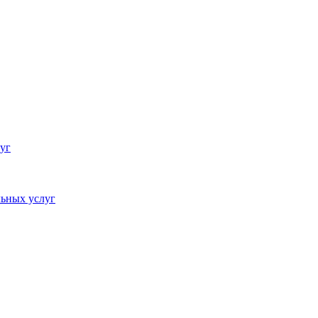
уг
ьных услуг