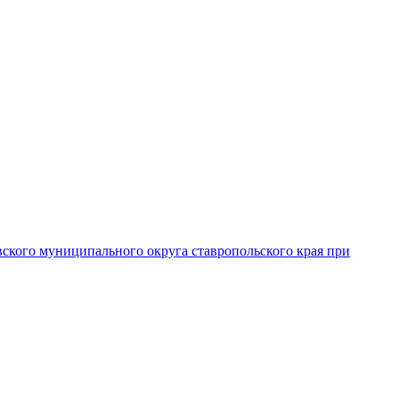
вского муниципального округа ставропольского края при