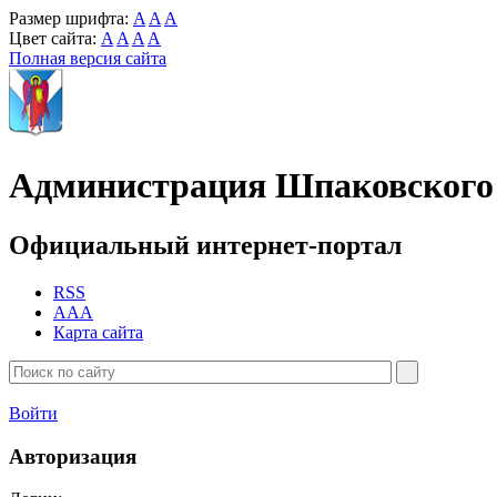
Размер шрифта:
A
A
A
Цвет сайта:
A
A
A
A
Полная версия сайта
Администрация Шпаковского 
Официальный интернет-портал
RSS
AAA
Карта сайта
Войти
Авторизация