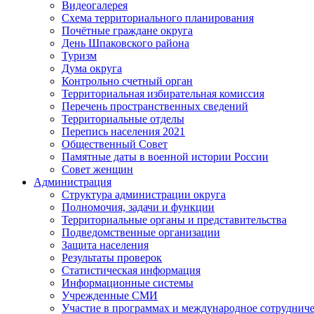
Видеогалерея
Схема территориального планирования
Почётные граждане округа
День Шпаковского района
Туризм
Дума округа
Контрольно счетный орган
Территориальная избирательная комиссия
Перечень пространственных сведений
Территориальные отделы
Перепись населения 2021
Общественный Совет
Памятные даты в военной истории России
Совет женщин
Администрация
Структура администрации округа
Полномочия, задачи и функции
Территориальные органы и представительства
Подведомственные организации
Защита населения
Результаты проверок
Статистическая информация
Информационные системы
Учрежденные СМИ
Участие в программах и международное сотруднич