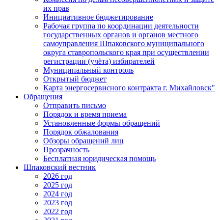
их прав
Инициативное бюджетирование
Рабочая группа по координации деятельности
государственных органов и органов местного
самоуправления Шпаковского муниципального
округа ставропольского края при осуществлении
регистрации (учёта) избирателей
Муниципальный контроль
Открытый бюджет
Карта энергосервисного контракта г. Михайловск"
Обращения
Отправить письмо
Порядок и время приема
Установленные формы обращений
Порядок обжалования
Обзоры обращений лиц
Прозрачность
Бесплатная юридическая помощь
Шпаковский вестник
2026 год
2025 год
2024 год
2023 год
2022 год