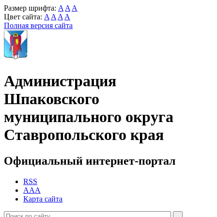
Размер шрифта:
A
A
A
Цвет сайта:
A
A
A
A
Полная версия сайта
Администрация
Шпаковского
муниципального округа
Ставропольского края
Официальный интернет-портал
RSS
AAA
Карта сайта