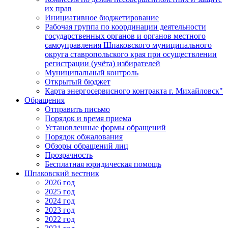
их прав
Инициативное бюджетирование
Рабочая группа по координации деятельности
государственных органов и органов местного
самоуправления Шпаковского муниципального
округа ставропольского края при осуществлении
регистрации (учёта) избирателей
Муниципальный контроль
Открытый бюджет
Карта энергосервисного контракта г. Михайловск"
Обращения
Отправить письмо
Порядок и время приема
Установленные формы обращений
Порядок обжалования
Обзоры обращений лиц
Прозрачность
Бесплатная юридическая помощь
Шпаковский вестник
2026 год
2025 год
2024 год
2023 год
2022 год