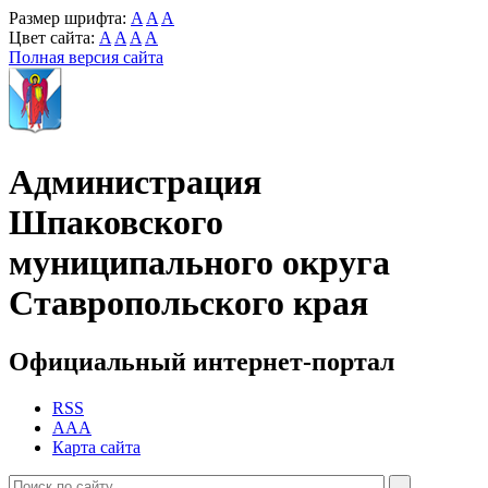
Размер шрифта:
A
A
A
Цвет сайта:
A
A
A
A
Полная версия сайта
Администрация
Шпаковского
муниципального округа
Ставропольского края
Официальный интернет-портал
RSS
AAA
Карта сайта