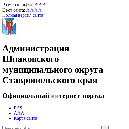
Размер шрифта:
A
A
A
Цвет сайта:
A
A
A
A
Полная версия сайта
Администрация
Шпаковского
муниципального округа
Ставропольского края
Официальный интернет-портал
RSS
AAA
Карта сайта