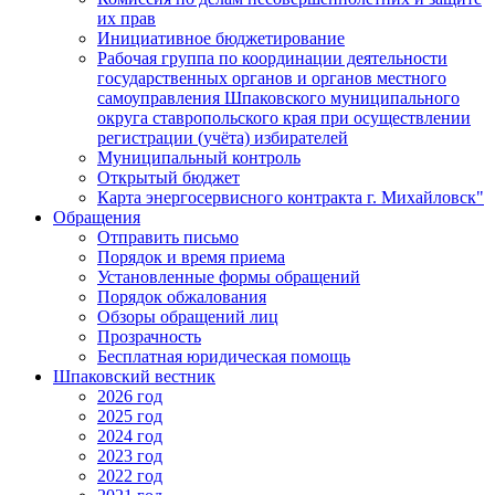
их прав
Инициативное бюджетирование
Рабочая группа по координации деятельности
государственных органов и органов местного
самоуправления Шпаковского муниципального
округа ставропольского края при осуществлении
регистрации (учёта) избирателей
Муниципальный контроль
Открытый бюджет
Карта энергосервисного контракта г. Михайловск"
Обращения
Отправить письмо
Порядок и время приема
Установленные формы обращений
Порядок обжалования
Обзоры обращений лиц
Прозрачность
Бесплатная юридическая помощь
Шпаковский вестник
2026 год
2025 год
2024 год
2023 год
2022 год